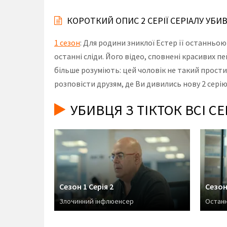
КОРОТКИЙ ОПИС 2 СЕРІЇ СЕРІАЛУ УБИ
1 сезон
: Для родини зниклої Естер її останньою
останні сліди. Його відео, сповнені красивих п
більше розуміють: цей чоловік не такий прости
розповісти друзям, де Ви дивились нову 2 серію
УБИВЦЯ З ТІКТОК ВСІ С
Сезон 1 Серія 2
Сезон 
Злочинний інфлюенсер
Останн