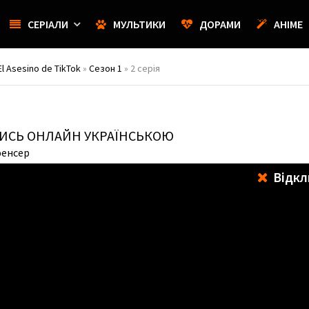
СЕРІАЛИ
МУЛЬТИКИ
ДОРАМИ
АНІМЕ
 El Asesino de TikTok
»
Сезон 1
» 2 серія
ТИСЬ ОНЛАЙН УКРАЇНСЬКОЮ
юенсер
Відкл