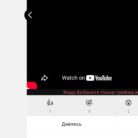
Якщо Ви бачите тільки трейлер а
👍
🤣
😲
7
0
1
Дивлюсь