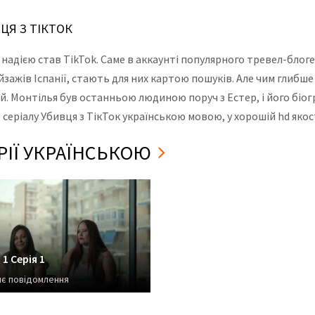
ВЦЯ З ТІКТОК
 надією став TikTok. Саме в аккаунті популярного тревел-блоге
ейзажів Іспанії, стають для них картою пошуків. Але чим глиб
й. Монтілья був останньою людиною поруч з Естер, і його біо
 серіалу Убивця з ТікТок українською мовою, у хорошій hd якос
ЕРІЇ УКРАЇНСЬКОЮ
1 Серія 1
є повідомлення