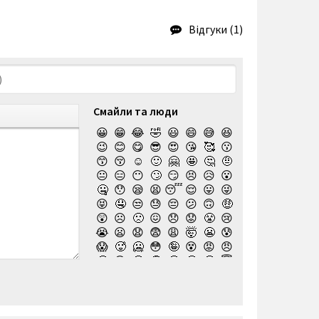
Відгуки (1)
Смайли та люди
😀
😁
😂
🤣
😃
😄
😅
😆
😉
😊
😋
😎
😍
😘
🥰
😗
😙
😚
☺️
🙂
🤗
🤩
🤔
🤨
😐
😑
😶
🙄
😏
😣
😥
😮
🤐
😯
😪
😫
😴
😌
😛
😜
😝
🤤
😒
😓
😔
😕
🙃
🤑
😲
☹️
🙁
😖
😞
😟
😤
😢
😭
😦
😧
😨
😩
🤯
😬
😰
😱
🥵
🥶
😳
🤪
😵
😡
😠
🤬
😷
🤒
🤕
🤢
🤮
🤧
😇
🤠
🥳
🥴
🥺
🤥
🤫
🤭
🧐
🤓
😈
👿
🤡
👹
👺
💀
☠️
👻
👾
🤖
💩
😺
😸
😹
👽