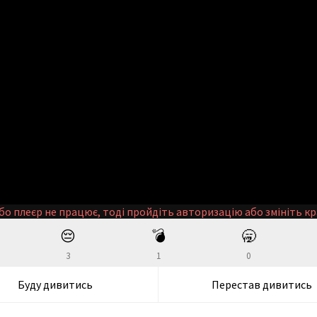
бо плеєр не працює, тоді пройдіть авторизацію або змініть кр
😔
💣
🥱
3
1
0
Буду дивитись
Перестав дивитись