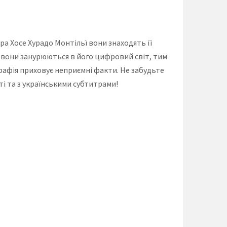
ра Хосе Хурадо Монтільї вони знаходять її
ше вони занурюються в його цифровий світ, тим
графія приховує неприємні факти. Не забудьте
ті та з українськими субтитрами!