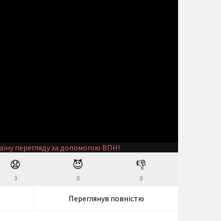
аїну перегляду за допомогою ВПН!
😧
😈
👎
3
0
0
Переглянув повністю