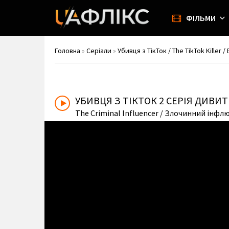
ФІЛЬМИ
Головна
»
Серіали
»
Убивця з ТікТок / The TikTok Killer /
УБИВЦЯ З ТІКТОК
2 СЕРІЯ ДИВИ
The Criminal Influencer
/ Злочинний інфл