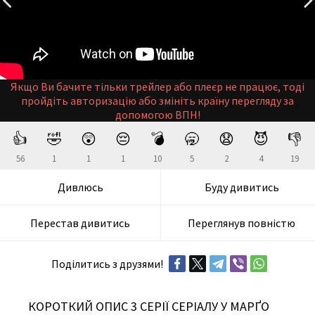
Якщо Ви бачите тільки трейлер або плеєр не працює, тоді
пройдіть авторизацію або змініть країну перегляду за
допомогою ВПН!
👍
🤣
😲
😔
💣
🥱
😧
😈
👎
56
1
1
1
10
5
2
4
19
Дивлюсь
Буду дивитись
Перестав дивитись
Переглянув повністю
Поділитись з друзями!
КОРОТКИЙ ОПИС 3 СЕРІЇ СЕРІАЛУ У МАРҐО