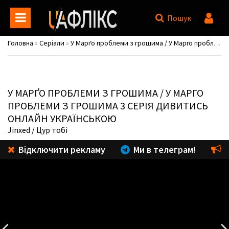
Пошук
Головна
»
Серіали
»
У Марґо проблеми з грошима / У Марго проблеми з грошима / Margo's Got Money Troubles
У МАРҐО ПРОБЛЕМИ З ГРОШИМА / У МАРГО
ПРОБЛЕМИ З ГРОШИМА
3 СЕРІЯ ДИВИТИСЬ
ОНЛАЙН УКРАЇНСЬКОЮ
Jinxed
/ Цур тобі
Відключити рекламу
Ми в телеграм!