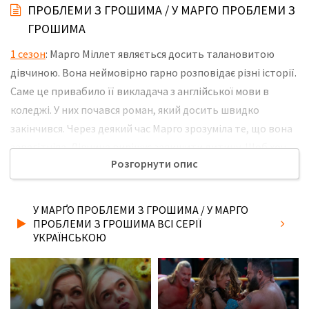
ПРОБЛЕМИ З ГРОШИМА / У МАРГО ПРОБЛЕМИ З
ГРОШИМА
1 сезон
: Марго Міллет являється досить талановитою
дівчиною. Вона неймовірно гарно розповідає різні історії.
Саме це привабило її викладача з англійської мови в
коледжі. У них почався роман, який досить швидко
закінчився. Через деякий час Марго зрозуміла те, що вона
завагітніла. Дівчина вирішує залишити дитину. Щоб хоч
Розгорнути опис
якось прогодувати себе та дитину, Марго вирішує
забезпечити себе за допомогою OnlyFans. Але це
призводить до того, що вона зіштовхується з осудом з
У МАРҐО ПРОБЛЕМИ З ГРОШИМА / У МАРГО
боку суспільства. Навіть власна матір починає її
ПРОБЛЕМИ З ГРОШИМА ВСІ СЕРІЇ
УКРАЇНСЬКОЮ
соромитися. Але несподівано в житті дівчини з'являється
батько, з яким Марго досить довго не спілкувалася. Він
вирішує підтримати доньку. Не забудьте розповісти
друзям, де Ви дивились нову 3 серію серіалу У Марґо