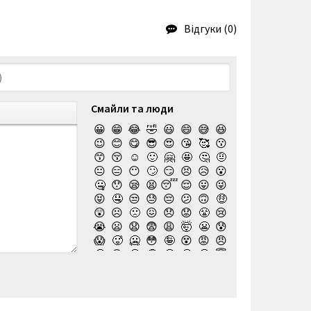
Відгуки (0)
Смайли та люди
😀
😁
😂
🤣
😃
😄
😅
😆
😉
😊
😋
😎
😍
😘
🥰
😗
😙
😚
☺️
🙂
🤗
🤩
🤔
🤨
😐
😑
😶
🙄
😏
😣
😥
😮
🤐
😯
😪
😫
😴
😌
😛
😜
😝
🤤
😒
😓
😔
😕
🙃
🤑
😲
☹️
🙁
😖
😞
😟
😤
😢
😭
😦
😧
😨
😩
🤯
😬
😰
😱
🥵
🥶
😳
🤪
😵
😡
😠
🤬
😷
🤒
🤕
🤢
🤮
🤧
😇
🤠
🥳
🥴
🥺
🤥
🤫
🤭
🧐
🤓
😈
👿
🤡
👹
👺
💀
☠️
👻
👾
🤖
💩
😺
😸
😹
👽