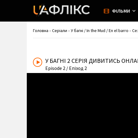
ФІЛЬМИ
Головна
»
Серіали
»
У багні / In the Mud / En el barro
»
Се
У БАГНІ
2 СЕРІЯ ДИВИТИСЬ ОНЛ
Episode 2
/ Епізод 2