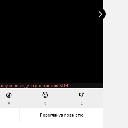
аїну перегляду за допомогою ВПН!
😧
😈
👎
0
0
1
Переглянув повністю