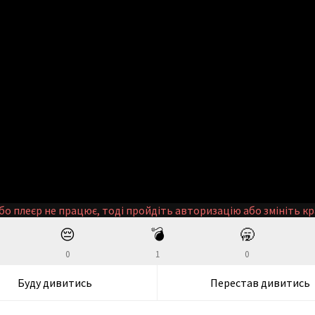
бо плеєр не працює, тоді пройдіть авторизацію або змініть кр
😔
💣
🥱
0
1
0
Буду дивитись
Перестав дивитись