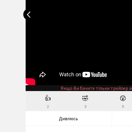
Якщо Ви бачите тільки трейлер а
👍
🤣
😲
2
0
0
Дивлюсь