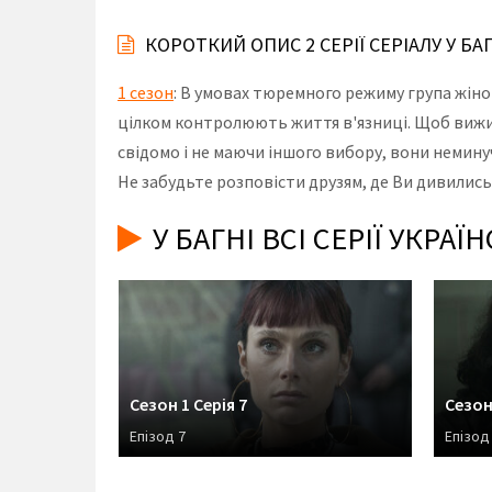
КОРОТКИЙ ОПИС 2 СЕРІЇ СЕРІАЛУ У БАГ
1 сезон
: В умовах тюремного режиму група жіно
цілком контролюють життя в'язниці. Щоб вижити
свідомо і не маючи іншого вибору, вони неминуч
Не забудьте розповісти друзям, де Ви дивились 
У БАГНІ ВСІ СЕРІЇ УКРА
Сезон 1 Серія 7
Сезон 
Епізод 7
Епізод