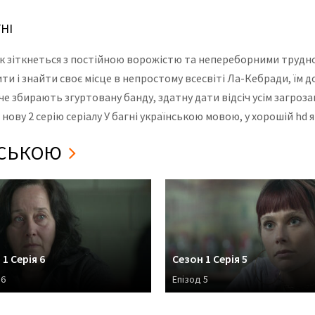
НІ
к зіткнеться з постійною ворожістю та непереборними трудно
 і знайти своє місце в непростому всесвіті Ла-Кебради, їм д
е збирають згуртовану банду, здатну дати відсіч усім загрозам 
нову 2 серію серіалу У багні українською мовою, у хорошій hd 
ЇНСЬКОЮ
1 Серія 6
Сезон 1 Серія 5
 6
Епізод 5