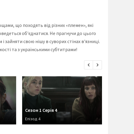
щами, що походять від різних «племен», які
оведеться об'єднатися. Не прагнучи до цього
і зайняти свою нішу в суворих стінах в'язниці.
якості та з українськими субтитрами!
Сезон 1 Серія 4
Сезон 1 Се
Епізод 4
Епізод 3