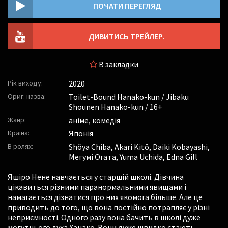
ПОЧАТИ ПЕРЕГЛЯД
ДИВИТИСЬ ТРЕЙЛЕР.
В закладки
Рік виходу:
2020
Ориг. назва:
Toilet-Bound Hanako-kun / Jibaku
Shounen Hanako-kun / 16+
Жанр:
аніме, комедія
Країна:
Японія
В ролях:
Shôya Chiba
,
Akari Kitô
,
Daiki Kobayashi
,
Мегумі Огата
,
Yuma Uchida
,
Edna Gill
Яшіро Нене навчається у старшій школі. Дівчина
цікавиться різними паранормальними явищами і
намагається дізнатися про них якомога більше. Але це
приводить до того, що вона постійно потрапляє у різні
неприємності. Одного разу вона бачить в школі дуже
могутнього духа Ханако. Вони дуже швидко стають