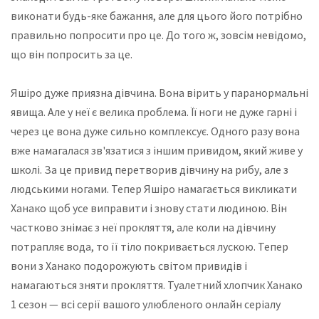
виконати будь-яке бажання, але для цього його потрібно
правильно попросити про це. До того ж, зовсім невідомо,
що він попросить за це.
Яшіро дуже приязна дівчина. Вона вірить у паранормальні
явища. Але у неї є велика проблема. Її ноги не дуже гарні і
через це вона дуже сильно комплексує. Одного разу вона
вже намагалася зв'язатися з іншим привидом, який живе у
школі. За це привид перетворив дівчину на рибу, але з
людськими ногами. Тепер Яшіро намагається викликати
Ханако щоб усе виправити і знову стати людиною. Він
частково знімає з неї прокляття, але коли на дівчину
потрапляє вода, то її тіло покривається лускою. Тепер
вони з Ханако подорожують світом привидів і
намагаються зняти прокляття. Туалетний хлопчик Ханако
1 сезон — всі серії вашого улюбленого онлайн серіалу