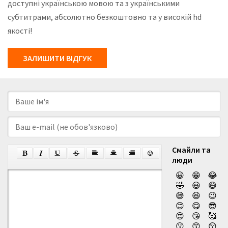
доступні українською мовою та з українськими
субтитрами, абсолютно безкоштовно та у високій hd
якості!
ЗАЛИШИТИ ВІДГУК
Смайли та
люди
😀
😁
😂
🤣
😃
😄
😅
😆
😉
😊
😋
😎
😍
😘
🥰
😗
😙
😚