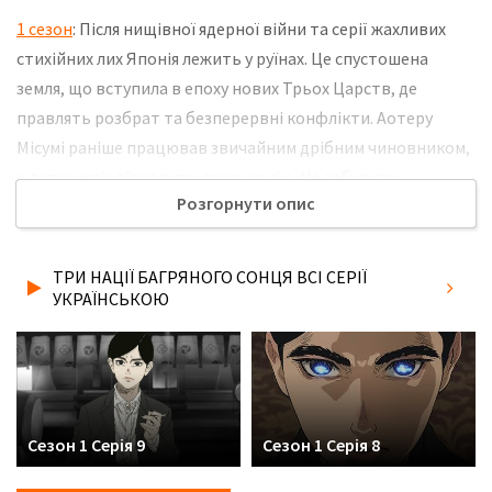
1 сезон
: Після нищівної ядерної війни та серії жахливих
стихійних лих Японія лежить у руїнах. Це спустошена
земля, що вступила в епоху нових Трьох Царств, де
правлять розбрат та безперервні конфлікти. Аотеру
Місумі раніше працював звичайним дрібним чиновником,
а тепер мріє відродити свою націю. Не забудьте
Розгорнути опис
розповісти друзям, де Ви дивились нову 3 серію серіалу
Три нації багряного сонця українською мовою, у хорошій
hd якості та з українськими субтитрами!
ТРИ НАЦІЇ БАГРЯНОГО СОНЦЯ ВСІ СЕРІЇ
УКРАЇНСЬКОЮ
Сезон 1 Серія 9
Сезон 1 Серія 8