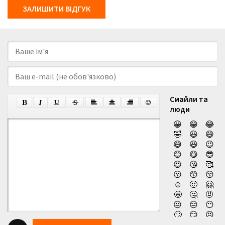
ЗАЛИШИТИ ВІДГУК
Смайли та
люди
😀
😁
😂
🤣
😃
😄
😅
😆
😉
😊
😋
😎
😍
😘
🥰
😗
😙
😚
☺️
🙂
🤗
🤩
🤔
🤨
😐
😑
😶
🙄
😏
😣
😥
😮
🤐