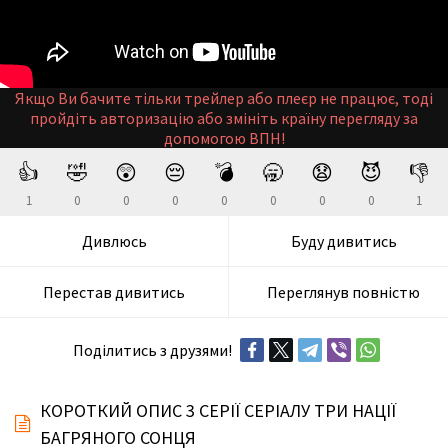
Якщо Ви бачите тільки трейлер або плеєр не працює, тоді
пройдіть авторизацію або змініть країну перегляду за
допомогою ВПН!
👍
🤣
😲
😔
💣
🥱
😧
😈
👎
1
0
0
0
0
0
0
0
1
Дивлюсь
Буду дивитись
Перестав дивитись
Переглянув повністю
Поділитись з друзями!
КОРОТКИЙ ОПИС 3 СЕРІЇ СЕРІАЛУ ТРИ НАЦІЇ
БАГРЯНОГО СОНЦЯ