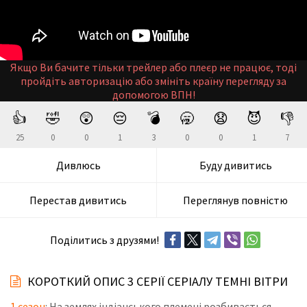
Якщо Ви бачите тільки трейлер або плеєр не працює, тоді
пройдіть авторизацію або змініть країну перегляду за
допомогою ВПН!
👍
🤣
😲
😔
💣
🥱
😧
😈
👎
25
0
0
1
3
0
0
1
7
Дивлюсь
Буду дивитись
Перестав дивитись
Переглянув повністю
Поділитись з друзями!
КОРОТКИЙ ОПИС 3 СЕРІЇ СЕРІАЛУ ТЕМНІ ВІТРИ
1 сезон
: На землях індіанського племені розбивається