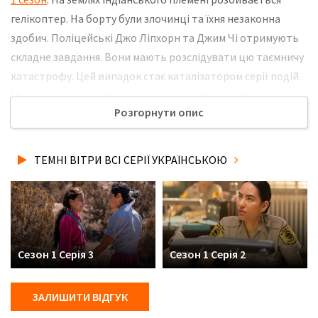
гелікоптер. На борту були злочинці та їхня незаконна
здобич. Поліцейські Джо Ліпхорн та Джим Чі отримують
складне завдання. Вони мають розслідувати цю таємничу
катастрофу. Цей випадок стає каталізатором серії подій.
Місцеві жителі раптом опиняються втягнутими у велику
Розгорнути опис
кримінальну справу. Не забудьте розповісти друзям, де Ви
дивились нову 3 серію серіалу Темні вітри українською
мовою, у хорошій hd якості та з українськими субтитрами!
ТЕМНІ ВІТРИ ВСІ СЕРІЇ УКРАЇНСЬКОЮ
Сезон 1 Серія 3
Сезон 1 Серія 2
ЗАЛИШИТИ ВІДГУК