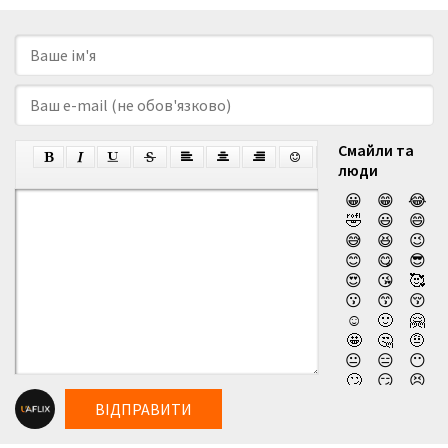
Смайли та
люди
😀
😁
😂
🤣
😃
😄
😅
😆
😉
😊
😋
😎
😍
😘
🥰
😗
😙
😚
☺️
🙂
🤗
🤩
🤔
🤨
😐
😑
😶
🙄
😏
😣
😥
😮
🤐
ВІДПРАВИТИ
😯
😪
😫
😴
😌
😛