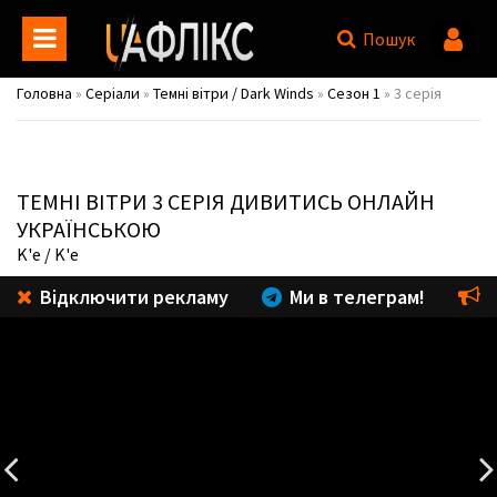
Пошук
Головна
»
Серіали
»
Темні вітри / Dark Winds
»
Сезон 1
» 3 серія
ТЕМНІ ВІТРИ
3 СЕРІЯ ДИВИТИСЬ ОНЛАЙН
УКРАЇНСЬКОЮ
K'e
/ K'e
Відключити рекламу
Ми в телеграм!