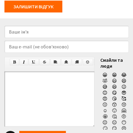
ЗАЛИШИТИ ВІДГУК
Смайли та
люди
😀
😁
😂
🤣
😃
😄
😅
😆
😉
😊
😋
😎
😍
😘
🥰
😗
😙
😚
☺️
🙂
🤗
🤩
🤔
🤨
😐
😑
😶
🙄
😏
😣