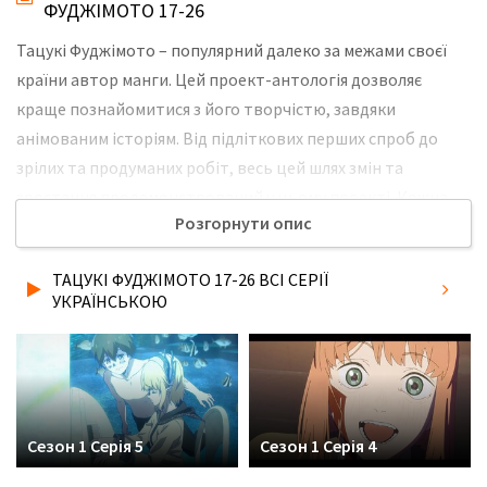
ФУДЖІМОТО 17-26
Тацукі Фуджімото – популярний далеко за межами своєї
країни автор манги. Цей проект-антологія дозволяє
краще познайомитися з його творчістю, завдяки
анімованим історіям. Від підліткових перших спроб до
зрілих та продуманих робіт, весь цей шлях змін та
зростання продемонстрований у цьому проекті. Кожна
Розгорнути опис
історія сповнена особливим творчим шармом митця, його
незмінним гумором, а вже пізніші роботи вражають
ТАЦУКІ ФУДЖІМОТО 17-26 ВСІ СЕРІЇ
глибиною почуттів та емоцій. Не забудьте розповісти
УКРАЇНСЬКОЮ
друзям, де Ви дивились нову 1 серію серіалу Тацукі
Фуджімото 17-26 українською мовою, у хорошій hd якості
та з українськими субтитрами!
Сезон 1 Серія 5
Сезон 1 Серія 4