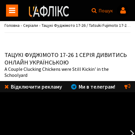
Пошук
Головна
»
Серіали
»
Тацукі Фуджімото 17-26 / Tatsuki Fujimoto 17-26
»
С
ТАЦУКІ ФУДЖІМОТО 17-26
1 СЕРІЯ ДИВИТИСЬ
ОНЛАЙН УКРАЇНСЬКОЮ
A Couple Clucking Chickens were Still Kickin' in the
Schoolyard
Відключити рекламу
Ми в телеграм!