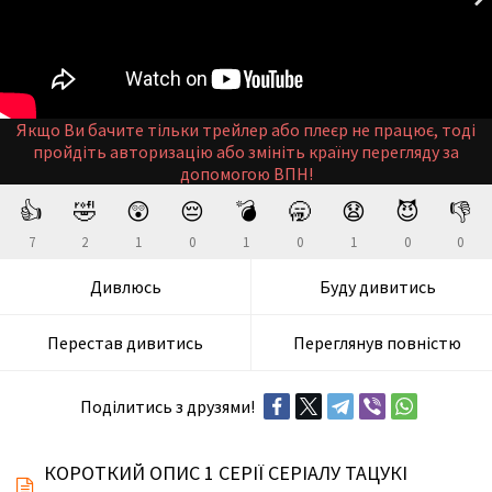
Якщо Ви бачите тільки трейлер або плеєр не працює, тоді
пройдіть авторизацію або змініть країну перегляду за
допомогою ВПН!
👍
🤣
😲
😔
💣
🥱
😧
😈
👎
7
2
1
0
1
0
1
0
0
Дивлюсь
Буду дивитись
Перестав дивитись
Переглянув повністю
Поділитись з друзями!
КОРОТКИЙ ОПИС 1 СЕРІЇ СЕРІАЛУ ТАЦУКІ