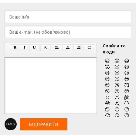
Смайли та
люди
😀
😁
😂
🤣
😃
😄
😅
😆
😉
😊
😋
😎
😍
😘
🥰
😗
😙
😚
☺️
🙂
🤗
🤩
🤔
🤨
😐
😑
😶
🙄
😏
😣
😥
😮
🤐
ВІДПРАВИТИ
😯
😪
😫
😴
😌
😛