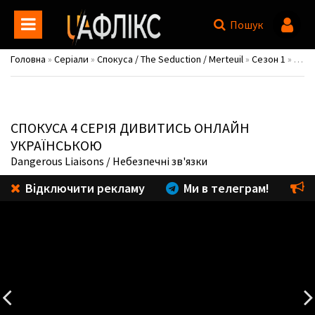
Пошук
Головна
»
Серіали
»
Спокуса / The Seduction / Merteuil
»
Сезон 1
» 4 серія
СПОКУСА
4 СЕРІЯ ДИВИТИСЬ ОНЛАЙН
УКРАЇНСЬКОЮ
Dangerous Liaisons
/ Небезпечні зв'язки
Відключити рекламу
Ми в телеграм!