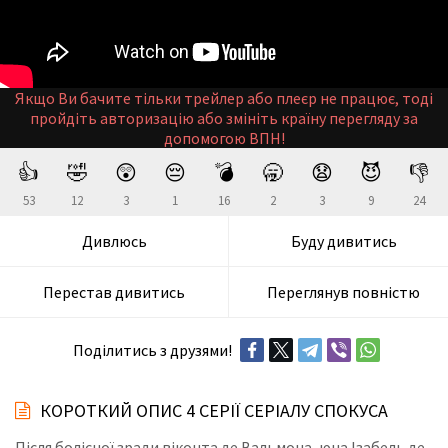
Якщо Ви бачите тільки трейлер або плеєр не працює, тоді
пройдіть авторизацію або змініть країну перегляду за
допомогою ВПН!
👍
🤣
😲
😔
💣
🥱
😧
😈
👎
53
12
3
1
16
2
3
9
24
Дивлюсь
Буду дивитись
Перестав дивитись
Переглянув повністю
Поділитись з друзями!
КОРОТКИЙ ОПИС 4 СЕРІЇ СЕРІАЛУ СПОКУСА
Після болісної зради віконта де Вальмoна, юна Ізабель де