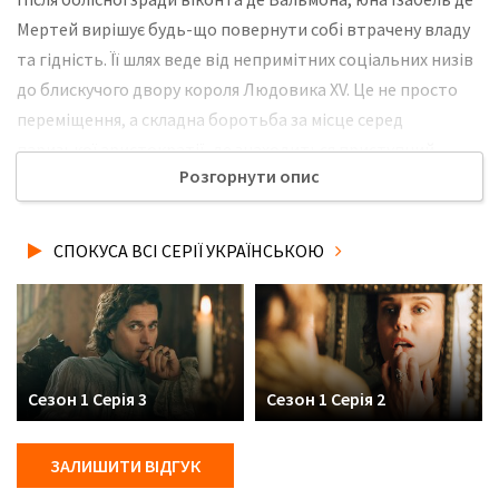
Мертeй вирішує будь-що повернути собі втрачену владу
та гідність. Її шлях веде від непримітних соціальних низів
до блискучого двору короля Людовика XV. Це не просто
переміщення, а складна боротьба за місце серед
паризької аристократії, де знаходиться приступний
Розгорнути опис
віконт. Історія розповідає про рішучу жінку, яка готова на
все заради відплати та визнання у світі, де правлять
інтриги. Не забудьте розповісти друзям, де Ви дивились
СПОКУСА ВСІ СЕРІЇ УКРАЇНСЬКОЮ
нову 4 серію серіалу Спокуса українською мовою, у
хорошій hd якості та з українськими субтитрами!
Сезон 1 Серія 3
Сезон 1 Серія 2
ЗАЛИШИТИ ВІДГУК