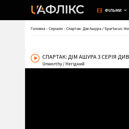
ФІЛЬМИ
Головна
»
Серіали
»
Спартак: Дім Ашура / Spartacus: Ho
СПАРТАК: ДІМ АШУРА
3 СЕРІЯ ДИ
Unworthy
/ Негідний