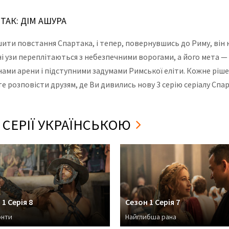
ТАК: ДІМ АШУРА
ити повстання Спартака, і тепер, повернувшись до Риму, він 
 узи переплітаються з небезпечними ворогами, а його мета — д
ами арени і підступними задумами Римської еліти. Кожне ріше
дьте розповісти друзям, де Ви дивились нову 3 серію серіалу С
І СЕРІЇ УКРАЇНСЬКОЮ
1 Серія 8
Сезон 1 Серія 7
онти
Найглибша рана