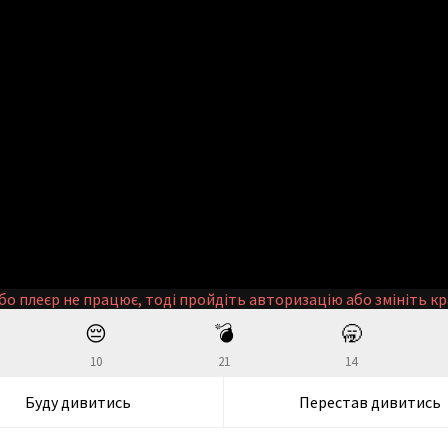
бо плеєр не працює, тоді пройдіть авторизацію або змініть кр
😔
💣
🥱
10
21
14
Буду дивитись
Перестав дивитись