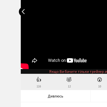
Якщо Ви бачите тільки трейлер а
👍
🤣
😲
116
12
10
Дивлюсь