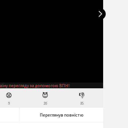
аїну перегляду за допомогою ВПН!
😧
😈
👎
9
20
35
Переглянув повністю