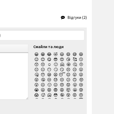
Відгуки (2)
Смайли та люди
😀
😁
😂
🤣
😃
😄
😅
😆
😉
😊
😋
😎
😍
😘
🥰
😗
😙
😚
☺️
🙂
🤗
🤩
🤔
🤨
😐
😑
😶
🙄
😏
😣
😥
😮
🤐
😯
😪
😫
😴
😌
😛
😜
😝
🤤
😒
😓
😔
😕
🙃
🤑
😲
☹️
🙁
😖
😞
😟
😤
😢
😭
😦
😧
😨
😩
🤯
😬
😰
😱
🥵
🥶
😳
🤪
😵
😡
😠
🤬
😷
🤒
🤕
🤢
🤮
🤧
😇
🤠
🥳
🥴
🥺
🤥
🤫
🤭
🧐
🤓
😈
👿
🤡
👹
👺
💀
☠️