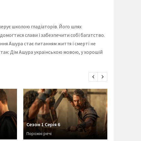
керує школою гладіаторів. Його шлях
омогтися слави і забезпечити собі багатство.
ння Ашура стає питанням життя і смерті не
партак: Дім Ашура українською мовою, у хорошій
Сезон 1 Серія 6
Сезон 1 Се
Порожні речі
Богиня смер