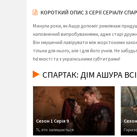
КОРОТКИЙ ОПИС 3 СЕРІЇ СЕРІАЛУ СПАР
Минули роки, як Ашур допоміг римлянам придуш
наповнений випробуваннями, адже старі дружні
Він змушений лавірувати між жорстокими закон
тільки для нього, але і для його учнів. Не забу
hd якості та з українськими субтитрами!
СПАРТАК: ДІМ АШУРА ВС
Сезон 1 Серія 9
Сезон 
Ті, хто залишається
Гориз