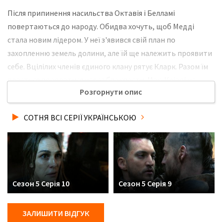
Після припинення насильства Октавія і Белламі
повертаються до народу. Обидва хочуть, щоб Медді
стала новим лідером. У неї з'явився свій план по
захопленню земель долини, але їй ще належить проявити
себе. Вцілілих членів єдиного клану рятує Кларк. Разом їм
вдається прорватися через блокпости. Мак-Кріарі не
Розгорнути опис
може мовчки спостерігати за тим, що відбувається. Він
приводить в дію свій план, наслідки якого можуть
СОТНЯ ВСІ СЕРІЇ УКРАЇНСЬКОЮ
виявитися неймовірними. Не забудьте розповісти друзям,
де Ви дивились нову 13 серію 5 сезону серіалу Сотня
українською мовою, у хорошій hd якості та з українськими
субтитрами!
Сезон 5 Серія 10
Сезон 5 Серія 9
ЗАЛИШИТИ ВІДГУК