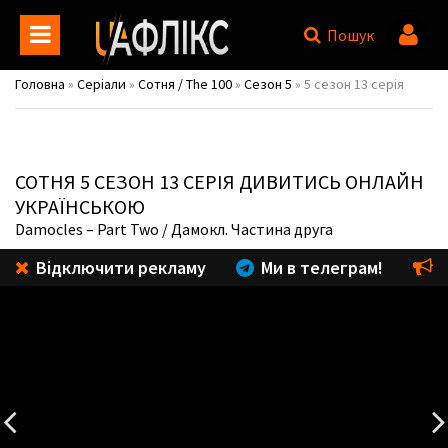
Пошук
Головна
»
Серіали
»
Сотня / The 100
»
Сезон 5
» 5 сезон 13 серія
СОТНЯ
5 СЕЗОН 13 СЕРІЯ ДИВИТИСЬ ОНЛАЙН
УКРАЇНСЬКОЮ
Damocles – Part Two
/ Дамокл. Частина друга
Відключити рекламу
Ми в телеграм!