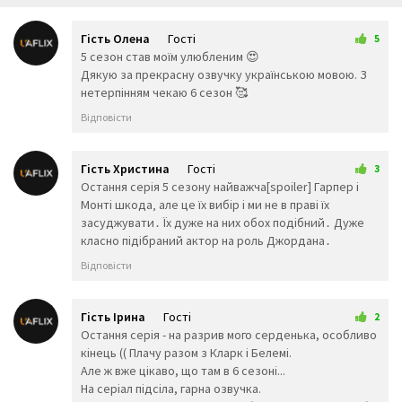
😴
😌
😛
😜
😝
🤤
Гість Олена
Гості
😒
😓
😔
5
11 трав 2025 14:07
5 сезон став моїм улюбленим 😍
😕
🙃
🤑
Дякую за прекрасну озвучку українською мовою. З
😲
☹️
🙁
нетерпінням чекаю 6 сезон 🥰
😖
😞
😟
😤
😢
😭
Відповісти
😦
😧
😨
😩
🤯
😬
😰
😱
🥵
Гість Христина
Гості
3
🥶
😳
🤪
12 трав 2025 20:46
Остання серія 5 сезону найважча[spoiler] Гарпер і
😵
😡
😠
Монті шкода‚ але це їх вибір і ми не в праві їх
🤬
😷
🤒
засуджувати․ Їх дуже на них обох подібний․ Дуже
🤕
🤢
🤮
класно підібраний актор на роль Джордана․
🤧
😇
🤠
Відповісти
🥳
🥴
🥺
🤥
🤫
🤭
🧐
🤓
😈
Гість Ірина
Гості
2
👿
🤡
👹
18 червня 2025 16:47
Остання серія - на разрив мого серденька, особливо
👺
💀
☠️
кінець (( Плачу разом з Кларк і Белемі.
👻
👾
👽
Але ж вже цікаво, що там в 6 сезоні...
На серіал підсіла, гарна озвучка.
🤖
💩
😺