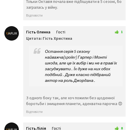
Тільки Октавія почала вже підбішувати в 5 сезоні, бо
😸
😹
😻
загралась у війну.
😼
😽
🙀
😿
😾
🙈
Відповісти
🙉
🙊
👶
🧒
👦
👧
🧑
👨
👩
Гість Оленка
Гості
1
🧓
👴
👵
6 лютого 2026 23:57
Цитата: Гість Христина
👨‍🎓
👨‍⚕️
👩‍⚕️
👩‍🎓
👨‍🏫
👩‍🏫
Остання серія 5 сезону
👨‍🌾
👨‍⚖️
👩‍⚖️
найважча[spoiler] Гарпер і Монті
👩‍🌾
👨‍🍳
👩‍🍳
шкода‚ але це їх вибір і ми не в праві їх
👨‍🔧
👩‍🔧
👨‍🏭
засуджувати․ Їх дуже на них обох
👩‍🏭
👨‍💼
👩‍💼
подібний․ Дуже класно підібраний
👨‍🔬
👩‍🔬
👨‍💻
актор на роль Джордана․
👩‍💻
👨‍🎤
👩‍🎤
👨‍🎨
👩‍🎨
👨‍✈️
👨‍🚀
👩‍🚀
👩‍✈️
З одного боку так, але хоч пожили без щоденної
боротьби і знищення планети, адекватна парочка 😍
👨‍🚒
👩‍🚒
👮‍♂️
👮‍♀️
🕵️‍♂️
🕵️‍♀️
Відповісти
💂‍♂️
💂‍♀️
👷‍♂️
🤴
👸
👷‍♀️
Гість Лілія
Гості
0
👲
👳‍♂️
👳‍♀️