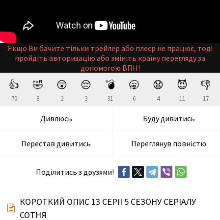
Якщо Ви бачите тільки трейлер або плеєр не працює, тоді
пройдіть авторизацію або змініть країну перегляду за
допомогою ВПН!
👍
🤣
😲
😔
💣
🥱
😧
😈
👎
70
8
2
3
31
6
4
11
17
Дивлюсь
Буду дивитись
Перестав дивитись
Переглянув повністю
Поділитись з друзями!
КОРОТКИЙ ОПИС 13 СЕРІЇ 5 СЕЗОНУ СЕРІАЛУ
СОТНЯ