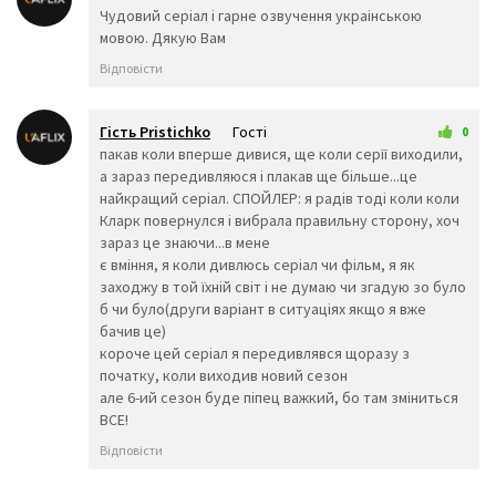
13 квітня 2026 12:13
Чудовий серіал і гарне озвучення украінською
🧕
🧔
👱‍♂️
мовою. Дякую Вам
👨‍🦰
👩‍🦰
👱‍♀️
Відповісти
👨‍🦱
👩‍🦱
👨‍🦲
👩‍🦲
👨‍🦳
👩‍🦳
🤵
👰
🤰
Гість Pristichko
Гості
0
🤱
👼
🎅
Вчора, 02:56
пакав коли вперше дивися, ще коли серїї виходили,
🤶
🦸‍♀️
🦸‍♂️
а зараз передивляюся і плакав ще більше...це
🦹‍♀️
🦹‍♂️
🧙‍♀️
найкращий серіал. СПОЙЛЕР: я радів тоді коли коли
🧙‍♂️
🧚‍♀️
🧚‍♂️
Кларк повернулся і вибрала правильну сторону, хоч
🧛‍♀️
🧛‍♂️
🧜‍♂️
зараз це знаючи...в мене
🧜‍♀️
🧝‍♂️
🧝‍♀️
є вміння, я коли дивлюсь серіал чи фільм, я як
🧞‍♂️
🧞‍♀️
🧟‍♂️
заходжу в той їхній світ і не думаю чи згадую зо було
🧟‍♀️
🙍‍♀️
🙍‍♂️
б чи було(други варіант в ситуаціях якщо я вже
🙎‍♀️
🙎‍♂️
🙅‍♀️
бачив це)
короче цей серіал я передивлявся щоразу з
🙅‍♂️
🙆‍♀️
🙆‍♂️
початку, коли виходив новий сезон
💁‍♀️
💁‍♂️
🙋‍♀️
але 6-ий сезон буде піпец важкий, бо там зміниться
🙋‍♂️
🙇‍♂️
🙇‍♀️
ВСЕ!
🤦‍♂️
🤦‍♀️
🤷‍♂️
Відповісти
🤷‍♀️
💆‍♀️
💆‍♂️
💇‍♀️
💇‍♂️
🚶‍♂️