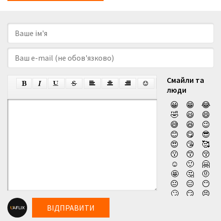
Смайли та
люди
😀
😁
😂
🤣
😃
😄
😅
😆
😉
😊
😋
😎
😍
😘
🥰
😗
😙
😚
☺️
🙂
🤗
🤩
🤔
🤨
😐
😑
😶
🙄
😏
😣
😥
😮
🤐
ВІДПРАВИТИ
😯
😪
😫