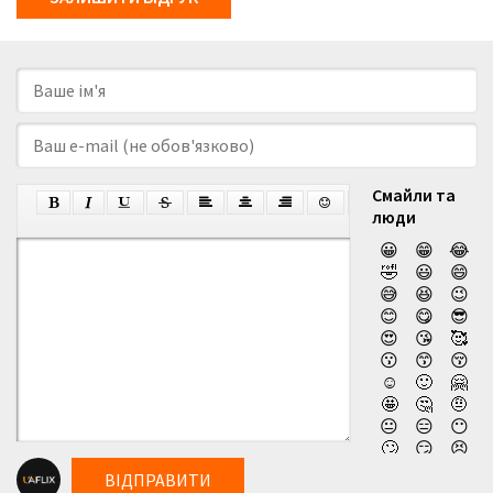
Смайли та
люди
😀
😁
😂
🤣
😃
😄
😅
😆
😉
😊
😋
😎
😍
😘
🥰
😗
😙
😚
☺️
🙂
🤗
🤩
🤔
🤨
😐
😑
😶
🙄
😏
😣
😥
😮
🤐
ВІДПРАВИТИ
😯
😪
😫