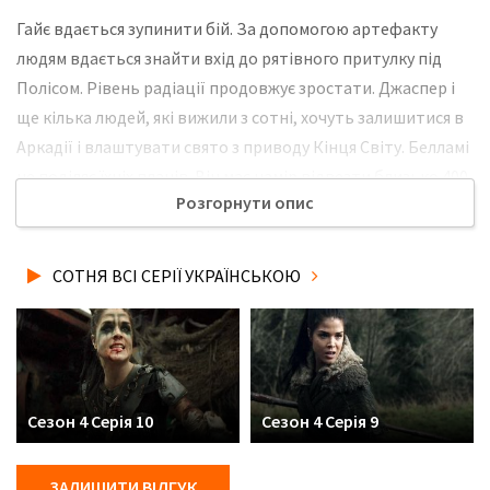
Гайє вдається зупинити бій. За допомогою артефакту
людям вдається знайти вхід до рятівного притулку під
Полісом. Рівень радіації продовжує зростати. Джаспер і
ще кілька людей, які вижили з сотні, хочуть залишитися в
Аркадії і влаштувати свято з приводу Кінця Світу. Белламі
не поділяє їхніх планів. Він має намір відвезти близько 400
Розгорнути опис
людей у притулок та врятувати їм життя. Не забудьте
розповісти друзям, де Ви дивились нову 9 серію 4 сезону
серіалу Сотня українською мовою, у хорошій hd якості та з
СОТНЯ ВСІ СЕРІЇ УКРАЇНСЬКОЮ
українськими субтитрами!
Сезон 4 Серія 10
Сезон 4 Серія 9
ЗАЛИШИТИ ВІДГУК