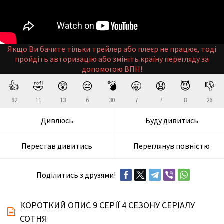
Якщо Ви бачите тільки трейлер або плеєр не працює, тоді
пройдіть авторизацію або змініть країну перегляду за
допомогою ВПН!
👍
🤣
😲
😔
💣
🥱
😧
😈
👎
82
11
13
6
30
7
7
8
26
Дивлюсь
Буду дивитись
Перестав дивитись
Переглянув повністю
Поділитись з друзями!
КОРОТКИЙ ОПИС 9 СЕРІЇ 4 СЕЗОНУ СЕРІАЛУ
СОТНЯ