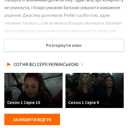
не уникнути, і Кларк умовляє Белламі ухвалити виважене
рішення. Джаспер допомагає Рейві з роботою, адже
терміни тиснуть, а їм не можна більше зволікати. Белламі
прислухався до прохання Кларк і викликає Октавію для
серйозної розмови. "Ковчег" припиняє своє існування.
Розгорнути опис
Розплющивши очі, Монті і Кларк, не розуміють, де вони
опинилися. Не забудьте розповісти друзям, де Ви
дивились нову 13 серію серіалу Сотня українською мовою,
СОТНЯ ВСІ СЕРІЇ УКРАЇНСЬКОЮ
у хорошій hd якості та з українськими субтитрами!
Сезон 1 Серія 10
Сезон 1 Серія 9
ЗАЛИШИТИ ВІДГУК