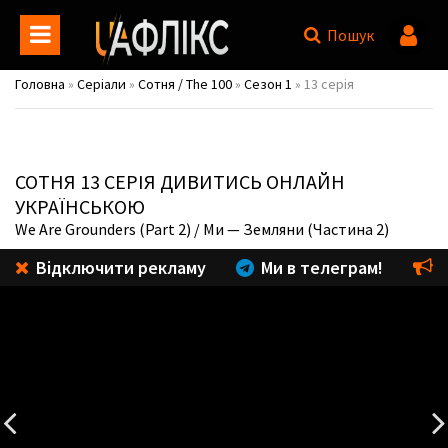
Пошук
Головна
»
Серіали
»
Сотня / The 100
»
Сезон 1
» 13 серія
СОТНЯ
13 СЕРІЯ ДИВИТИСЬ ОНЛАЙН
УКРАЇНСЬКОЮ
We Are Grounders (Part 2)
/ Ми — Земляни (Частина 2)
Відключити рекламу
Ми в телеграм!