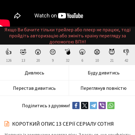
Якщо Ви бачите тільки трейлер або плеєр не працює, тоді
пройдіть авторизацію або змініть країну перегляду за
допомогою ВПН!
👍
🤣
😲
😔
💣
🥱
😧
😈
👎
126
13
20
9
32
6
10
21
42
Дивлюсь
Буду дивитись
Перестав дивитись
Переглянув повністю
Поділитись з друзями!
КОРОТКИЙ ОПИС 13 СЕРІЇ СЕРІАЛУ СОТНЯ
Напруга із землянами досягла піку. Здається, що конфлікту