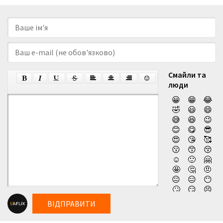
Смайли та
люди
😀
😁
😂
🤣
😃
😄
😅
😆
😉
😊
😋
😎
😍
😘
🥰
😗
😙
😚
☺️
🙂
🤗
🤩
🤔
🤨
😐
😑
😶
🙄
😏
😣
😥
😮
🤐
ВІДПРАВИТИ
😯
😪
😫
😴
😌
😛