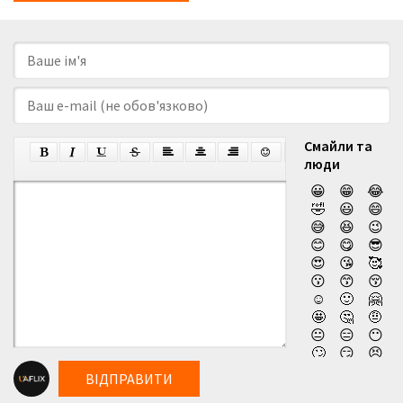
Смайли та
люди
😀
😁
😂
🤣
😃
😄
😅
😆
😉
😊
😋
😎
😍
😘
🥰
😗
😙
😚
☺️
🙂
🤗
🤩
🤔
🤨
😐
😑
😶
🙄
😏
😣
😥
😮
🤐
ВІДПРАВИТИ
😯
😪
😫