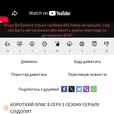
Якщо Ви бачите тільки трейлер або плеєр не працює, тоді
пройдіть авторизацію або змініть країну перегляду за
допомогою ВПН!
👍
🤣
😲
😔
💣
🥱
😧
😈
👎
76
1
2
2
10
3
3
5
20
Дивлюсь
Буду дивитись
Перестав дивитись
Переглянув повністю
Поділитись з друзями!
КОРОТКИЙ ОПИС 8 СЕРІЇ 3 СЕЗОНУ СЕРІАЛУ
СЛІДОПИТ