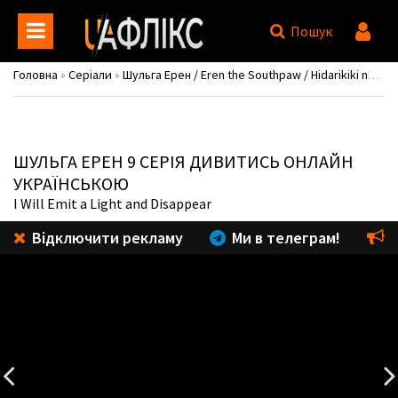
Пошук
Головна
»
Серіали
»
Шульга Ерен / Eren the Southpaw / Hidarikiki no Eren
ШУЛЬГА ЕРЕН
9 СЕРІЯ ДИВИТИСЬ ОНЛАЙН
УКРАЇНСЬКОЮ
I Will Emit a Light and Disappear
Відключити рекламу
Ми в телеграм!