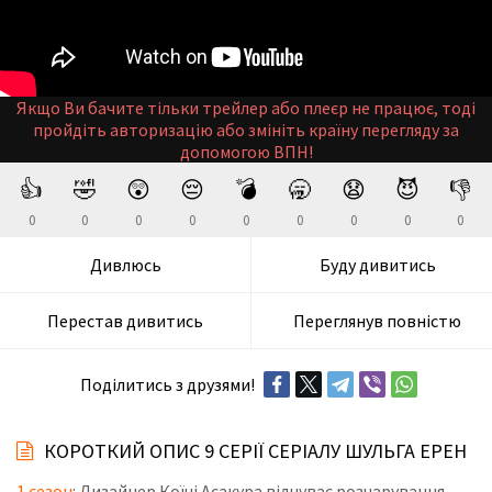
Якщо Ви бачите тільки трейлер або плеєр не працює, тоді
пройдіть авторизацію або змініть країну перегляду за
допомогою ВПН!
👍
🤣
😲
😔
💣
🥱
😧
😈
👎
0
0
0
0
0
0
0
0
0
Дивлюсь
Буду дивитись
Перестав дивитись
Переглянув повністю
Поділитись з друзями!
КОРОТКИЙ ОПИС 9 СЕРІЇ СЕРІАЛУ ШУЛЬГА ЕРЕН
1 сезон
: Дизайнер Коїчі Асакура відчуває розчарування,