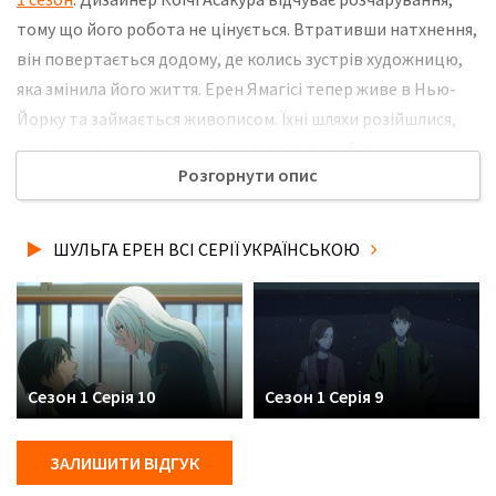
тому що його робота не цінується. Втративши натхнення,
він повертається додому, де колись зустрів художницю,
яка змінила його життя. Ерен Ямагісі тепер живе в Нью-
Йорку та займається живописом. Їхні шляхи розійшлися,
але спогади про минуле все ще живі. Не забудьте
Розгорнути опис
розповісти друзям, де Ви дивились нову 9 серію серіалу
Шульга Ерен українською мовою, у хорошій hd якості та з
українськими субтитрами!
ШУЛЬГА ЕРЕН ВСІ СЕРІЇ УКРАЇНСЬКОЮ
Сезон 1 Серія 10
Сезон 1 Серія 9
ЗАЛИШИТИ ВІДГУК