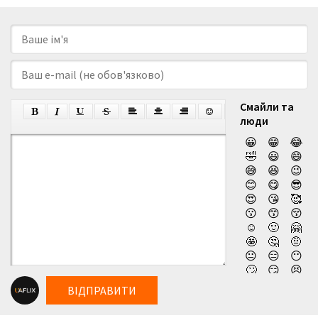
Смайли та
люди
😀
😁
😂
🤣
😃
😄
😅
😆
😉
😊
😋
😎
😍
😘
🥰
😗
😙
😚
☺️
🙂
🤗
🤩
🤔
🤨
😐
😑
😶
🙄
😏
😣
😥
😮
🤐
ВІДПРАВИТИ
😯
😪
😫
😴
😌
😛