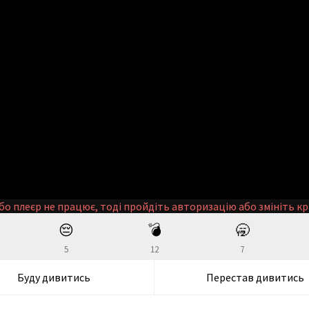
бо плеєр не працює, тоді пройдіть авторизацію або змініть кр
😔
💣
🥱
5
12
7
Буду дивитись
Перестав дивитись