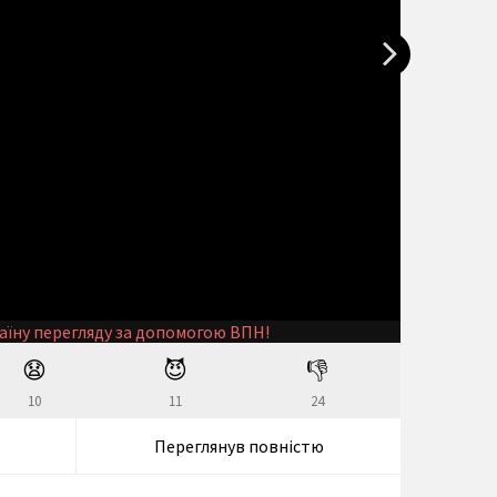
аїну перегляду за допомогою ВПН!
😧
😈
👎
10
11
24
Переглянув повністю