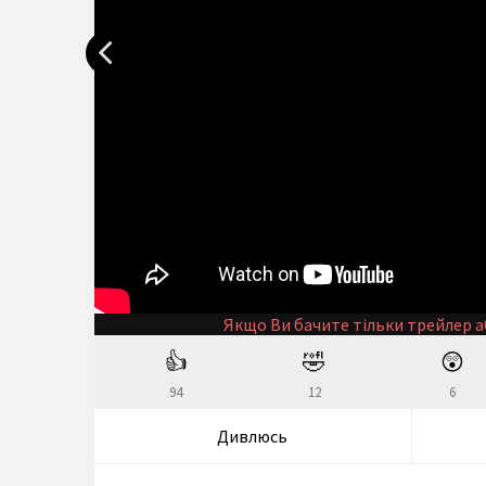
Якщо Ви бачите тільки трейлер а
👍
🤣
😲
94
12
6
Дивлюсь