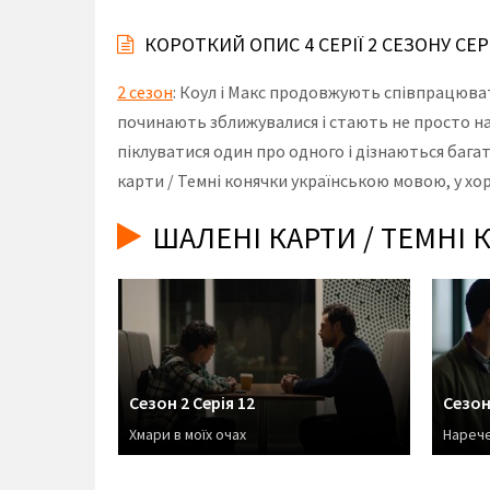
КОРОТКИЙ ОПИС 4 СЕРІЇ 2 СЕЗОНУ СЕ
2 сезон
: Коул і Макс продовжують співпрацюва
починають зближувалися і стають не просто н
піклуватися один про одного і дізнаються багат
карти / Темні конячки українською мовою, у хор
ШАЛЕНІ КАРТИ / ТЕМНІ 
Сезон 2 Серія 12
Сезон
Хмари в моїх очах
Нарече