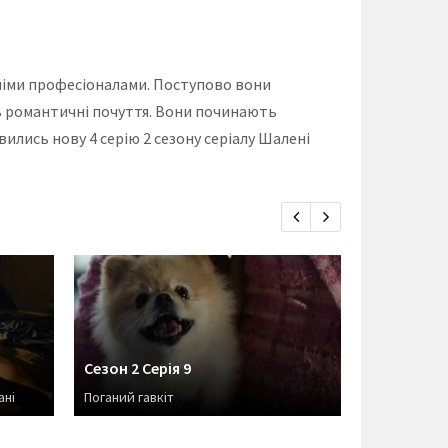
жніми професіоналами. Поступово вони
ь романтичні почуття. Вони починають
вились нову 4 серію 2 сезону серіалу Шалені
Сезон 2 Серія 9
Сезон 2 Се
ані
Поганий гавкіт
Смерть за 