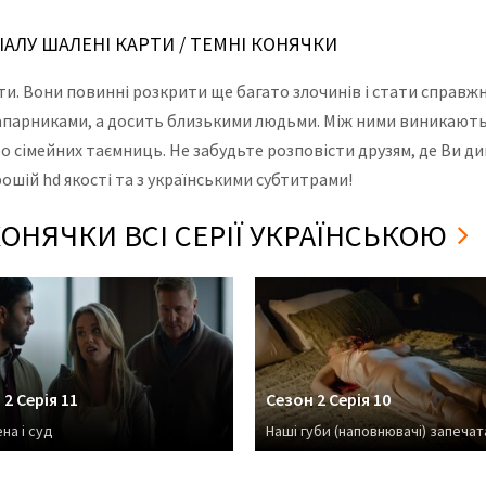
РІАЛУ ШАЛЕНІ КАРТИ / ТЕМНІ КОНЯЧКИ
ти. Вони повинні розкрити ще багато злочинів і стати справ
апарниками, а досить близькими людьми. Між ними виникают
о сімейних таємниць. Не забудьте розповісти друзям, де Ви ди
ошій hd якості та з українськими субтитрами!
КОНЯЧКИ ВСІ СЕРІЇ УКРАЇНСЬКОЮ
 2 Серія 11
Сезон 2 Серія 10
на і суд
Наші губи (наповнювачі) запечат