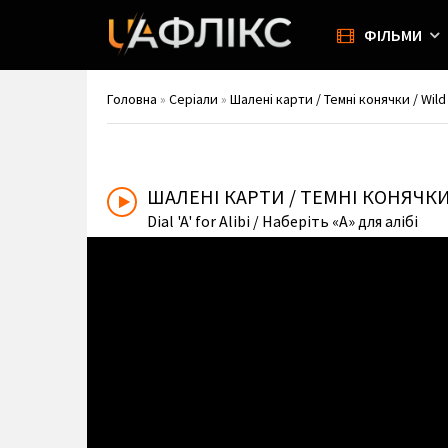
ФІЛЬМИ
Головна
»
Серіали
»
Шалені карти / Темні конячки / Wild
ШАЛЕНІ КАРТИ / ТЕМНІ КОНЯЧК
Dial 'A' for Alibi
/ Наберіть «А» для алібі