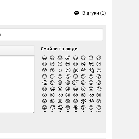
Відгуки (1)
Смайли та люди
😀
😁
😂
🤣
😃
😄
😅
😆
😉
😊
😋
😎
😍
😘
🥰
😗
😙
😚
☺️
🙂
🤗
🤩
🤔
🤨
😐
😑
😶
🙄
😏
😣
😥
😮
🤐
😯
😪
😫
😴
😌
😛
😜
😝
🤤
😒
😓
😔
😕
🙃
🤑
😲
☹️
🙁
😖
😞
😟
😤
😢
😭
😦
😧
😨
😩
🤯
😬
😰
😱
🥵
🥶
😳
🤪
😵
😡
😠
🤬
😷
🤒
🤕
🤢
🤮
🤧
😇
🤠
🥳
🥴
🥺
🤥
🤫
🤭
🧐
🤓
😈
👿
🤡
👹
👺
💀
☠️
👻
👾
🤖
💩
😺
😸
😹
👽