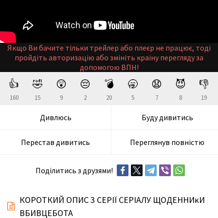
Якщо Ви бачите тільки трейлер або плеєр не працює, тоді
пройдіть авторизацію або змініть країну перегляду за
допомогою ВПН!
👍
🤣
😲
😔
💣
🥱
😧
😈
👎
160
15
9
2
20
5
7
8
19
Дивлюсь
Буду дивитись
Перестав дивитись
Переглянув повністю
Поділитись з друзями!
КОРОТКИЙ ОПИС 3 СЕРІЇ СЕРІАЛУ ЩОДЕННИĸИ
ВБИВЦЕБОТА