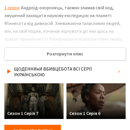
1 сезон
: Андроїд-охоронець, таємно зламав свій код,
змушений захищати наукову експедицію на планеті
Міннесота від диверсій. Зневажаючи галасливих людей,
він, на свій подив, починає відчувати до них щось на
зразок прихильності. Розкриваючи корпоративну змову,
вбивчий робот змушений зізнатися у своїй
Розгорнути опис
самосвідомості, знаходячи несподіваних союзників. Всі
його дії сформовані прагненням знайти себе і свободу. Не
ЩОДЕННИĸИ ВБИВЦЕБОТА ВСІ СЕРІЇ
забудьте розповісти друзям, де Ви дивились нову 3 серію
УКРАЇНСЬКОЮ
серіалу Щоденниĸи вбивцебота українською мовою, у
хорошій hd якості та з українськими субтитрами!
Сезон 1 Серія 7
Сезон 1 Серія 6