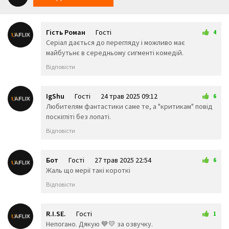
😯
😪
😫
😴
😌
😛
😜
😝
🤤
Гість Роман
Гості
😒
😓
😔
4
20 трав 2025 23:17
Серіал дається до перегляду і можливо має
😕
🙃
🤑
майбутьнє в середньому сигменті комедій.
😲
☹️
🙁
😖
😞
😟
Відповісти
😤
😢
😭
😦
😧
😨
😩
🤯
😬
IgShu
Гості
24 трав 2025 09:12
6
😰
😱
🥵
Любителям фантастики саме те, а "критикам" повід
🥶
😳
🤪
поскігліті без лопаті.
😵
😡
😠
Відповісти
🤬
😷
🤒
🤕
🤢
🤮
🤧
😇
🤠
Бот
Гості
27 трав 2025 22:54
6
🥳
🥴
🥺
Жаль що мерії такі короткі
🤥
🤫
🤭
Відповісти
🧐
🤓
😈
👿
🤡
👹
👺
💀
☠️
R.I.SE.
Гості
1
👻
👾
👽
21 червня 2025 23:00
Непогано. Дякую 💙💛 за озвучку.