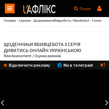
Пошук
Головна
»
Серіали
»
Щоденниĸи вбивцебота / Murderbot
»
Сезон 1
» 3
ЩОДЕННИĸИ ВБИВЦЕБОТА
3 СЕРІЯ
ДИВИТИСЬ ОНЛАЙН УКРАЇНСЬКОЮ
Risk Assessment
/ Оцінка ризиків
Відключити рекламу
Ми в телеграм!