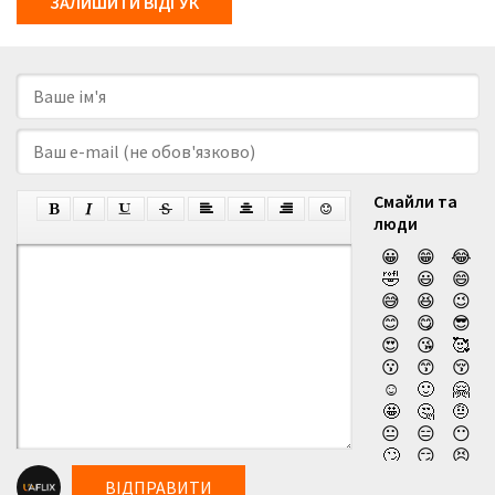
ЗАЛИШИТИ ВІДГУК
Смайли та
люди
😀
😁
😂
🤣
😃
😄
😅
😆
😉
😊
😋
😎
😍
😘
🥰
😗
😙
😚
☺️
🙂
🤗
🤩
🤔
🤨
😐
😑
😶
🙄
😏
😣
😥
😮
🤐
ВІДПРАВИТИ