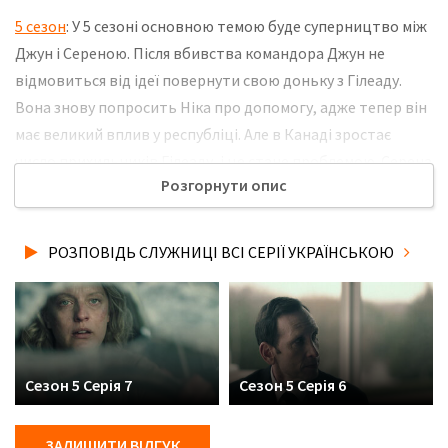
5 сезон
: У 5 сезоні основною темою буде суперництво між
Джун і Сереною. Після вбивства командора Джун не
відмовиться від ідеї повернути свою доньку з Гілеаду.
Вона знову попросить Ніка про допомогу, адже тепер він
має великий вплив у республіці. Але в Канаді зростає
число прихильників Гілеаду, і це стане проблемою. Серена
Розгорнути опис
залишається одна з дитиною та пробує використати цю
ситуацію на свою користь. Не забудьте розповісти
друзям, де Ви дивились нову 3 серію 5 сезону серіалу
РОЗПОВІДЬ СЛУЖНИЦІ ВСІ СЕРІЇ УКРАЇНСЬКОЮ
Розповідь служниці українською мовою, у хорошій hd
якості та з українськими субтитрами!
Сезон 5 Серія 7
Сезон 5 Серія 6
ЗАЛИШИТИ ВІДГУК