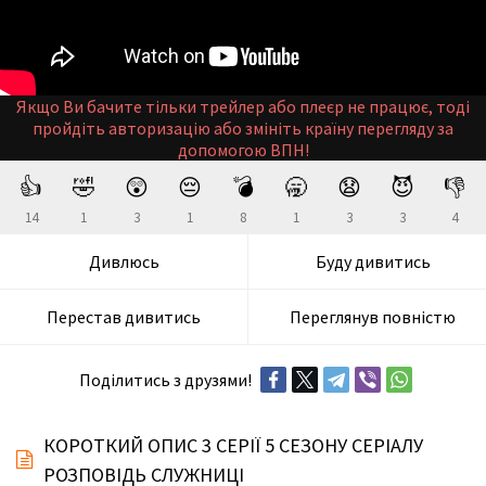
Якщо Ви бачите тільки трейлер або плеєр не працює, тоді
пройдіть авторизацію або змініть країну перегляду за
допомогою ВПН!
👍
🤣
😲
😔
💣
🥱
😧
😈
👎
14
1
3
1
8
1
3
3
4
Дивлюсь
Буду дивитись
Перестав дивитись
Переглянув повністю
Поділитись з друзями!
КОРОТКИЙ ОПИС 3 СЕРІЇ 5 СЕЗОНУ СЕРІАЛУ
РОЗПОВІДЬ СЛУЖНИЦІ