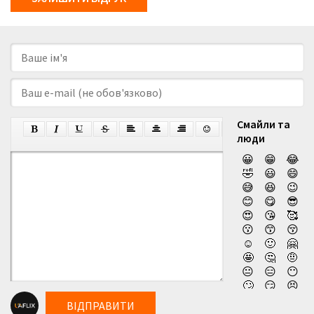
Смайли та
люди
😀
😁
😂
🤣
😃
😄
😅
😆
😉
😊
😋
😎
😍
😘
🥰
😗
😙
😚
☺️
🙂
🤗
🤩
🤔
🤨
😐
😑
😶
🙄
😏
😣
😥
😮
🤐
ВІДПРАВИТИ
😯
😪
😫