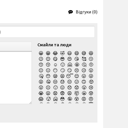
Відгуки (0)
Смайли та люди
😀
😁
😂
🤣
😃
😄
😅
😆
😉
😊
😋
😎
😍
😘
🥰
😗
😙
😚
☺️
🙂
🤗
🤩
🤔
🤨
😐
😑
😶
🙄
😏
😣
😥
😮
🤐
😯
😪
😫
😴
😌
😛
😜
😝
🤤
😒
😓
😔
😕
🙃
🤑
😲
☹️
🙁
😖
😞
😟
😤
😢
😭
😦
😧
😨
😩
🤯
😬
😰
😱
🥵
🥶
😳
🤪
😵
😡
😠
🤬
😷
🤒
🤕
🤢
🤮
🤧
😇
🤠
🥳
🥴
🥺
🤥
🤫
🤭
🧐
🤓
😈
👿
🤡
👹
👺
💀
☠️
👻
👾
🤖
💩
😺
😸
😹
👽