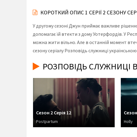
КОРОТКИЙ ОПИС 1 СЕРІЇ 2 СЕЗОНУ СЕ
У другому сезоні Джун приймає важливе рішення
допомагає їй втекти з дому Уотерфордів. У Респ
можна жити вільно. Але в останній момент втеча
сезону серіалу Розповідь служниці українською
РОЗПОВІДЬ СЛУЖНИЦІ В
Сезон 2 Серія 12
Сезон
Postpartum
Holly