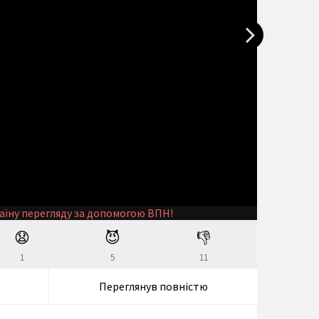
аїну перегляду за допомогою ВПН!
😧
😈
👎
1
5
11
Переглянув повністю