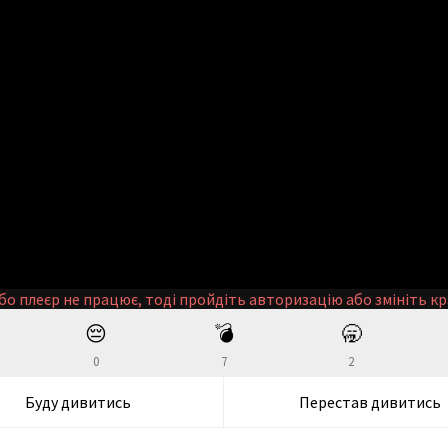
бо плеєр не працює, тоді пройдіть авторизацію або змініть кр
😔
💣
🥱
0
7
2
Буду дивитись
Перестав дивитись