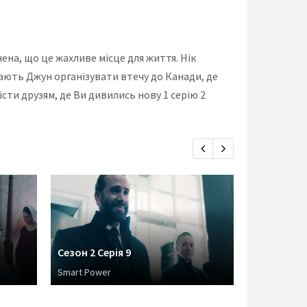
ена, що це жахливе місце для життя. Нік
агають Джун організувати втечу до Канади, де
сти друзям, де Ви дивились нову 1 серію 2
Сезон 2 Серія 9
Сезон 2 Се
Smart Power
Women's Wo