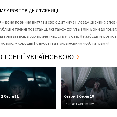
РІАЛУ РОЗПОВІДЬ СЛУЖНИЦІ
 – вона повинна витягти свою дитину з Гілеаду. Дівчина впевн
убліці є таємні повстанці, які також хочуть змін. Вони допом
 зривається, а усіх причетних страчують. Не забудьте розпові
 мовою, у хорошій hd якості та з українськими субтитрами!
СІ СЕРІЇ УКРАЇНСЬКОЮ
 2 Серія 11
Сезон 2 Серія 10
The Last Ceremony