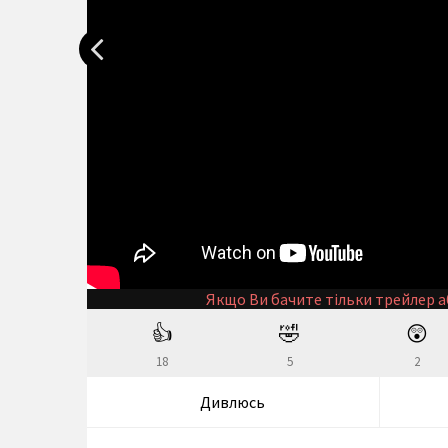
Якщо Ви бачите тільки трейлер а
👍
🤣
😲
18
5
2
Дивлюсь