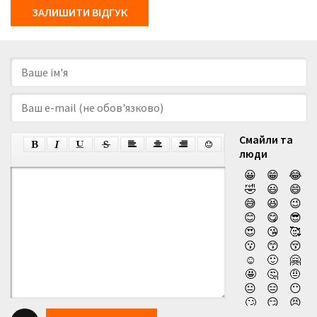
ЗАЛИШИТИ ВІДГУК
Смайли та
люди
😀
😁
😂
🤣
😃
😄
😅
😆
😉
😊
😋
😎
😍
😘
🥰
😗
😙
😚
☺️
🙂
🤗
🤩
🤔
🤨
😐
😑
😶
🙄
😏
😣
😥
😮
🤐