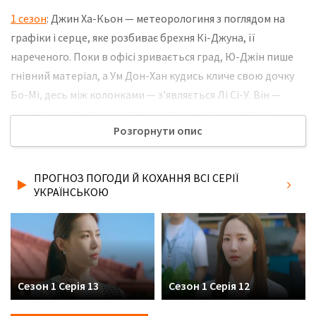
1 сезон
: Джин Ха-Кьон — метеорологиня з поглядом на
графіки і серце, яке розбиває брехня Кі-Джуна, її
нареченого. Поки в офісі зривається град, Ю-Джін пише
гнівний матеріал, а Ум Дон-Хан кудись кличе свою дочку
Бо-Мі, десь між колонками — з'являється Лі Сі-У. Він —
протилежність точності: романтика, імпульс і трохи
Розгорнути опис
шантаж на серце. Між ними — атмосферна хімія, біль,
злість та непідконтрольні ночі. І все це — між грозами
прогнозів і звучанням їхніх справжніх імен. Не забудьте
ПРОГНОЗ ПОГОДИ Й КОХАННЯ ВСІ СЕРІЇ
розповісти друзям, де Ви дивились нову 6 серію серіалу
УКРАЇНСЬКОЮ
Прогноз погоди й кохання українською мовою, у хорошій
hd якості та з українськими субтитрами!
Сезон 1 Серія 13
Сезон 1 Серія 12