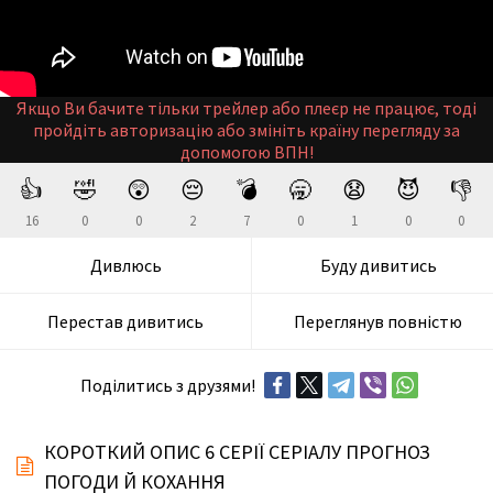
Якщо Ви бачите тільки трейлер або плеєр не працює, тоді
пройдіть авторизацію або змініть країну перегляду за
допомогою ВПН!
👍
🤣
😲
😔
💣
🥱
😧
😈
👎
16
0
0
2
7
0
1
0
0
Дивлюсь
Буду дивитись
Перестав дивитись
Переглянув повністю
Поділитись з друзями!
КОРОТКИЙ ОПИС 6 СЕРІЇ СЕРІАЛУ ПРОГНОЗ
ПОГОДИ Й КОХАННЯ