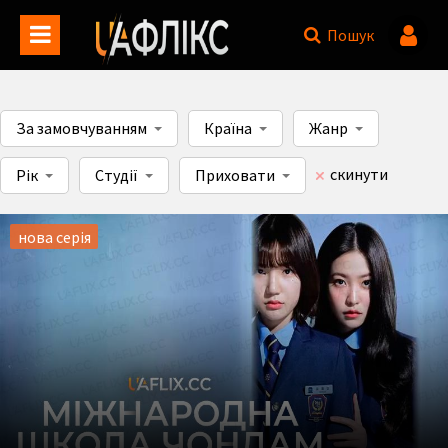
Пошук
За замовчуванням
Країна
Жанр
скинути
Рік
Студії
Приховати
нова серія