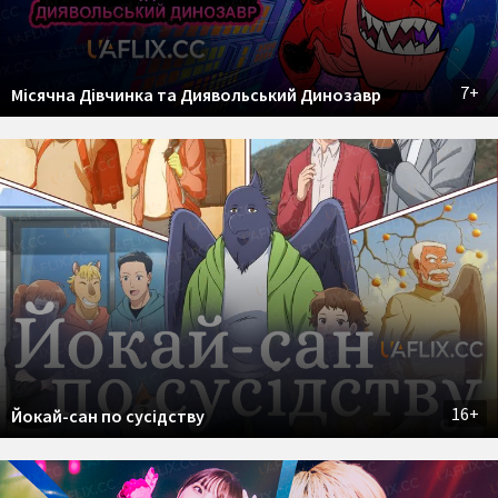
7+
Місячна Дівчинка та Диявольський Динозавр
16+
Йокай-сан по сусідству