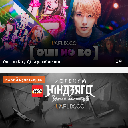
14+
Оші но Ко / Діти улюблениці
новий мультсеріал