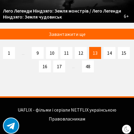
Лего Легенди Ніндзяго: Земля монстрів / Лего Легенди
6+
Ніндзяго: Земля чудовиськ
Завантажити ще
1
...
9
10
11
12
13
14
15
16
17
...
48
UAFLIX - фільми і серіали NETFLIX українською
Правовласникам