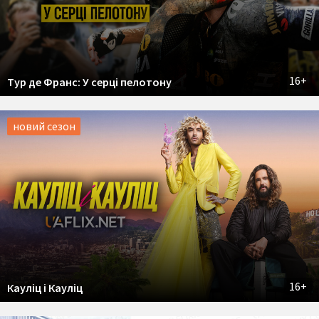
16+
Тур де Франс: У серці пелотону
новий сезон
16+
Кауліц і Кауліц