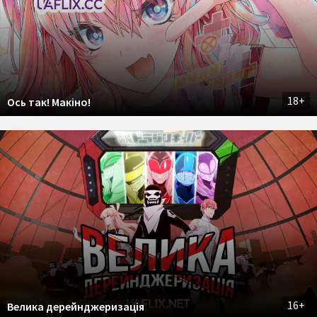
18+
Ось так! Макіно!
16+
Велика дерейнджеризація