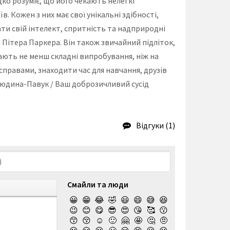
идко розуміє, що його чекають нелегкі
. Кожен з них має свої унікальні здібності,
и свій інтелект, спритність та надприродні
я Пітера Паркера. Він також звичайний підліток,
кають не менш складні випробування, ніж на
правами, знаходити час для навчання, друзів
д Людина-Павук / Ваш доброзичливий сусід
Відгуки (1)
Смайли та люди
😀
😁
😂
🤣
😃
😄
😅
😆
😉
😊
😋
😎
😍
😘
🥰
😗
😙
😚
☺️
🙂
🤗
🤩
🤔
🤨