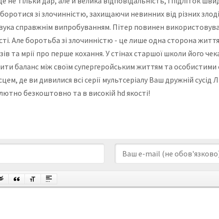
е не тільки дар, але й велика відповідальність, і підліток шв
оротися зі злочинністю, захищаючи невинних від різних злодіїв
вука справжнім випробуванням. Пітер повинен використовуват
сті. Але боротьба зі злочинністю - це лише одна сторона житт
зів та мрії про перше кохання. У стінах старшої школи його че
дити баланс між своїм супергеройським життям та особистими с
сцем, де ви дивилися всі серії мультсеріалу Ваш дружній сусі
лютно безкоштовно та в високій hd якості!