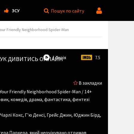
ЗСУ
Пошук
по сайту
ur Friendly Neighborhood Spider-Man
1 серія
7.5
УК
ДИВИТИСЬ ОНЛАЙН
В закладки
Your Friendly Neighborhood Spider-Man / 14+
вик, комедія, драма, фантастика, фентезі
Чарлі Кокс
,
Г'ю Денсі
,
Грейс Джин
,
Юджин Бірд
,
ітера Паркера, який неочікувано отримав