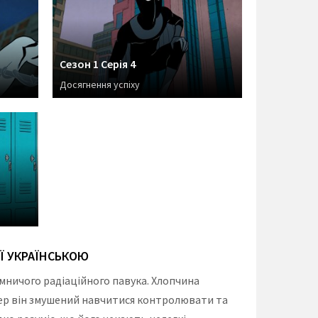
Сезон 1 Серія 4
Досягнення успіху
Ї УКРАЇНСЬКОЮ
ємничого радіаційного павука. Хлопчина
пер він змушений навчитися контролювати та