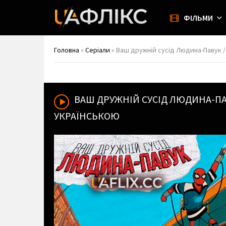
ФІЛЬМИ
Головна
»
Серіали
» Ваш дружній сусід Людина-Павук /
ВАШ ДРУЖНІЙ СУСІД ЛЮДИНА-П
УКРАЇНСЬКОЮ