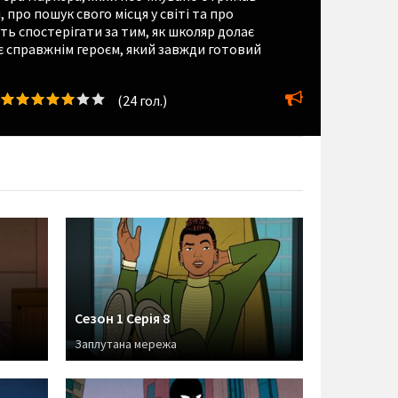
 про пошук свого місця у світі та про
ть спостерігати за тим, як школяр долає
ає справжнім героєм, який завжди готовий
(
24
гол.)
Сезон 1 Серія 8
Заплутана мережа