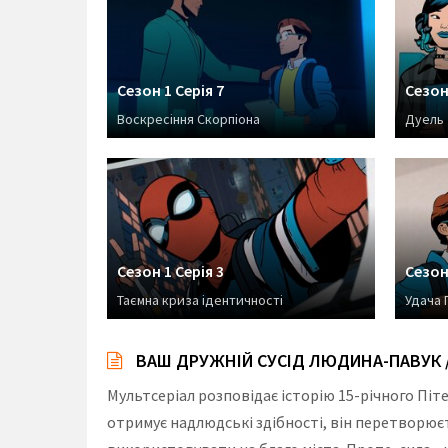
Сезон 1 Серія 7
Сезон 
Воскресіння Скорпіона
Дуель 
Сезон 1 Серія 3
Сезон 
Таємна криза ідентичності
Удача 
ВАШ ДРУЖНІЙ СУСІД ЛЮДИНА-ПАВУК /
Мультсеріал розповідає історію 15-річного Піт
отримує надлюдські здібності, він перетворює