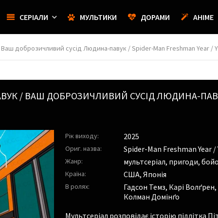
СЕРІАЛИ
МУЛЬТИКИ
ДОРАМИ
АНІМЕ
 Ваш доброзичливий сусід Людина-павук / Spider-Man Freshman Year / Yo
АВУК / ВАШ ДОБРОЗИЧЛИВИЙ СУСІД ЛЮДИНА-ПАВ
Рік виходу:
2025
Ориг. назва:
Spider-Man Freshman Year / 
Жанр:
мультсеріал, пригоди, бойо
Країна:
США, Японія
В ролях:
Гадсон Темз
,
Карі Волґрен
,
Колман Домінґо
Мультсеріал розповідає історію підлітка П