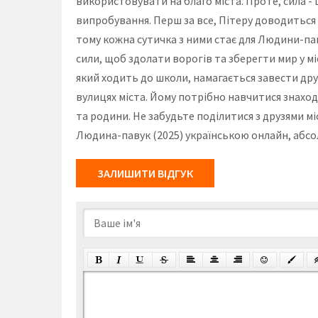
використовувати на благо міста. Проте, сила - ц
випробування. Перш за все, Пітеру доводиться б
тому кожна сутичка з ними стає для Людини-па
сили, щоб здолати ворогів та зберегти мир у мі
який ходить до школи, намагається завести дру
вулицях міста. Йому потрібно навчитися знахо
та родини. Не забудьте поділитися з друзями мі
Людина-павук (2025) українською онлайн, абсо
ЗАЛИШИТИ ВІДГУК