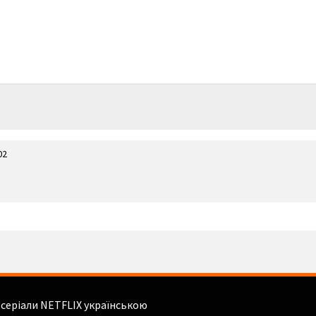
02
і серіали NETFLIX українською