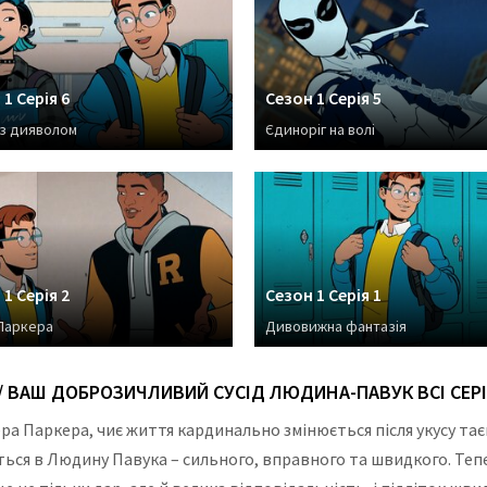
1 Серія 6
Сезон 1 Серія 5
з дияволом
Єдиноріг на волі
1 Серія 2
Сезон 1 Серія 1
Паркера
Дивовижна фантазія
 ВАШ ДОБРОЗИЧЛИВИЙ СУСІД ЛЮДИНА-ПАВУК ВСІ СЕРІ
ера Паркера, чиє життя кардинально змінюється після укусу та
ться в Людину Павука – сильного, вправного та швидкого. Те