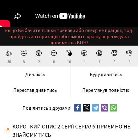
Якщо Ви бачите тільки трейлер або плеєр не працює, тоді
пройдіть авторизацію або змініть країну перегляду за
допомогою ВПН!
👍
🤣
😲
😔
💣
🥱
😧
😈
👎
36
8
2
0
10
1
1
3
2
Дивлюсь
Буду дивитись
Перестав дивитись
Переглянув повністю
Поділитись з друзями!
КОРОТКИЙ ОПИС 2 СЕРІЇ СЕРІАЛУ ПРИЄМНО НЕ
ЗНАЙОМИТИСЬ