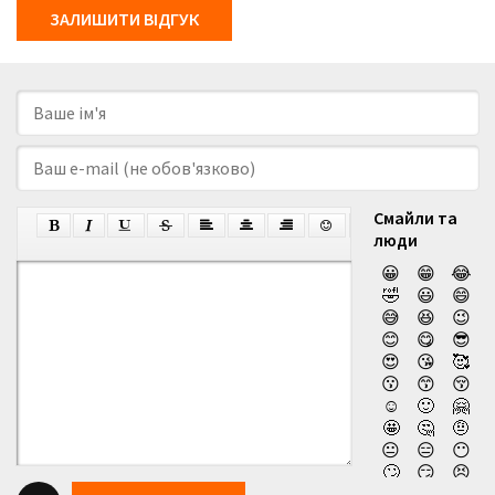
ЗАЛИШИТИ ВІДГУК
Смайли та
люди
😀
😁
😂
🤣
😃
😄
😅
😆
😉
😊
😋
😎
😍
😘
🥰
😗
😙
😚
☺️
🙂
🤗
🤩
🤔
🤨
😐
😑
😶
🙄
😏
😣
😥
😮
🤐