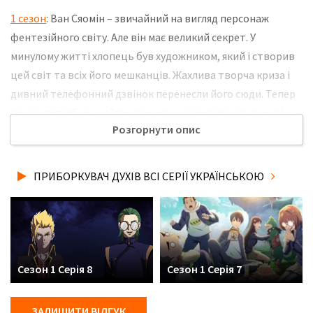
1 сезон
: Ван Сяомін – звичайний на вигляд персонаж
фентезійного світу. Але він має великий секрет. У
минулому житті хлопець був художником, який і створив
цей світ та всіх його мешканців. Жахлива творча криза і
дивний телефонний дзвінок перенесли його сюди. Тепер
герою потрібно знайти своє місце серед героїв, яких він
Розгорнути опис
сам колись намалював. Це неймовірна подорож, де
творець зустрінеться зі своїм творінням віч-на-віч. Не
забудьте розповісти друзям, де Ви дивились нову 6 серію
ПРИБОРКУВАЧ ДУХІВ ВСІ СЕРІЇ УКРАЇНСЬКОЮ
серіалу Приборкувач духів українською мовою, у хорошій
hd якості та з українськими субтитрами!
Сезон 1 Серія 8
Сезон 1 Серія 7
ЗАЛИШИТИ ВІДГУК