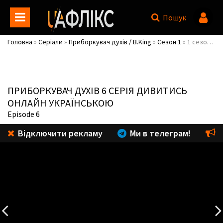
Пошук
Головна
»
Серіали
»
Приборкувач духів / B.King
»
Сезон 1
» 1 сезон 6 серія
ПРИБОРКУВАЧ ДУХІВ
6 СЕРІЯ ДИВИТИСЬ
ОНЛАЙН УКРАЇНСЬКОЮ
Episode 6
Відключити рекламу
Ми в телеграм!