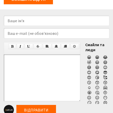
Смайли та
люди
😀
😁
😂
🤣
😃
😄
😅
😆
😉
😊
😋
😎
😍
😘
🥰
😗
😙
😚
☺️
🙂
🤗
🤩
🤔
🤨
😐
😑
😶
🙄
😏
😣
😥
😮
🤐
ВІДПРАВИТИ
😯
😪
😫