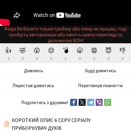
Якщо Ви бачите тільки трейлер або плеєр не працює, тоді
пройдіть авторизацію або змініть країну перегляду за
допомогою ВПН!
👍
🤣
😲
😔
💣
🥱
😧
😈
👎
0
0
0
0
0
0
0
0
0
Дивлюсь
Буду дивитись
Перестав дивитись
Переглянув повністю
Поділитись з друзями!
КОРОТКИЙ ОПИС 6 СЕРІЇ СЕРІАЛУ
ПРИБОРКУВАЧ ДУХІВ