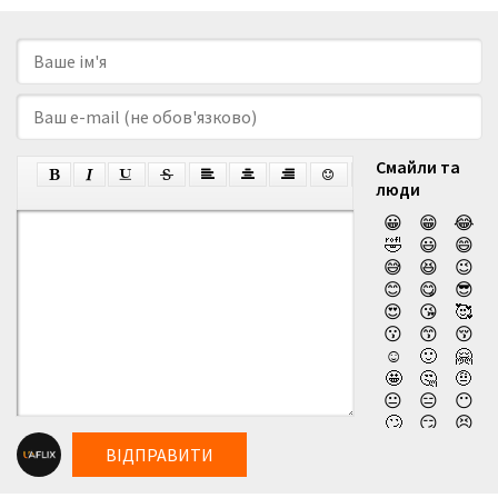
Смайли та
люди
😀
😁
😂
🤣
😃
😄
😅
😆
😉
😊
😋
😎
😍
😘
🥰
😗
😙
😚
☺️
🙂
🤗
🤩
🤔
🤨
😐
😑
😶
🙄
😏
😣
😥
😮
🤐
ВІДПРАВИТИ
😯
😪
😫
😴
😌
😛