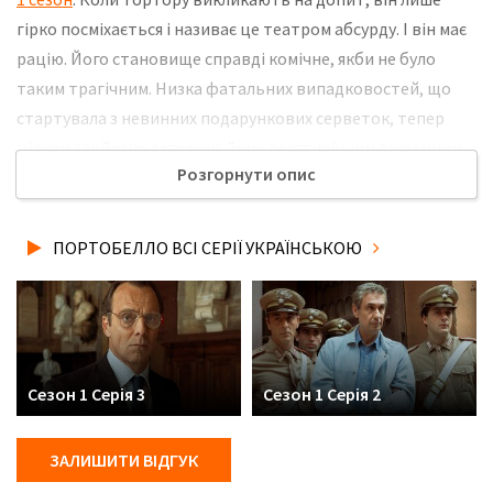
гірко посміхається і називає це театром абсурду. І він має
рацію. Його становище справді комічне, якби не було
таким трагічним. Низка фатальних випадковостей, що
стартувала з невинних подарункових серветок, тепер
цілком серйозно загрожує йому десятирічним тюремним
Розгорнути опис
терміном. Історія, гідна екранізації, але Торторі зараз
зовсім не до сміху. Не забудьте розповісти друзям, де Ви
дивились нову 4 серію серіалу Портобелло українською
ПОРТОБЕЛЛО ВСІ СЕРІЇ УКРАЇНСЬКОЮ
мовою, у хорошій hd якості та з українськими субтитрами!
Сезон 1 Серія 3
Сезон 1 Серія 2
ЗАЛИШИТИ ВІДГУК