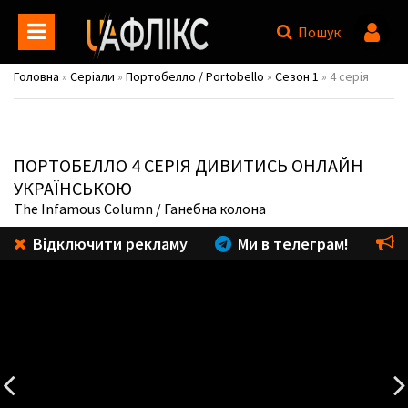
Пошук
Головна
»
Серіали
»
Портобелло / Portobello
»
Сезон 1
» 4 серія
ПОРТОБЕЛЛО
4 СЕРІЯ ДИВИТИСЬ ОНЛАЙН
УКРАЇНСЬКОЮ
The Infamous Column
/ Ганебна колона
Відключити рекламу
Ми в телеграм!