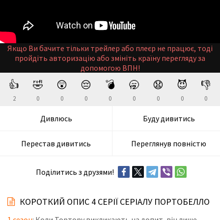
Якщо Ви бачите тільки трейлер або плеєр не працює, тоді
пройдіть авторизацію або змініть країну перегляду за
допомогою ВПН!
👍
🤣
😲
😔
💣
🥱
😧
😈
👎
2
0
0
0
0
0
0
0
0
Дивлюсь
Буду дивитись
Перестав дивитись
Переглянув повністю
Поділитись з друзями!
КОРОТКИЙ ОПИС 4 СЕРІЇ СЕРІАЛУ ПОРТОБЕЛЛО
1 сезон
: Коли Тортору викликають на допит, він лише