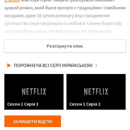
щирий роман, який йшов врозріз з традиціями і сімейними
засадами, адже 16-річна різниця у віці і засудження
суспільства перетворювали їх любов в таємну боротьбу
за право бути разом, незважаючи на всі перешкоди.
Кожне їхнє побачення було наповнене трепетом і
Розгорнути опис
обережністю, адже вони знали, що оточуючі можуть в
будь-який момент зруйнувати їхній світ. Однак любов
дала їм сміливість йти вперед і протистояти тиску, щоб
ПОРОЖНЕЧА ВСІ СЕРІЇ УКРАЇНСЬКОЮ
зберегти те, що було так дорого. Не забудьте розповісти
друзям, де Ви дивились нову 4 серію серіалу Порожнеча
українською мовою, у хорошій hd якості та з українськими
субтитрами!
Сезон 1 Серія 3
Сезон 1 Серія 2
ЗАЛИШИТИ ВІДГУК