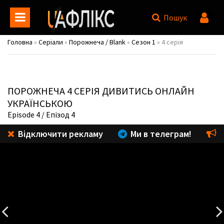
Пошук
Головна
»
Серіали
»
Порожнеча / Blank
»
Сезон 1
» 4 серія
ПОРОЖНЕЧА
4 СЕРІЯ ДИВИТИСЬ ОНЛАЙН
УКРАЇНСЬКОЮ
Episode 4
/ Епізод 4
Відключити рекламу
Ми в телеграм!