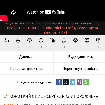
Якщо Ви бачите тільки трейлер або плеєр не працює, тоді
пройдіть авторизацію або змініть країну перегляду за
допомогою ВПН!
👍
🤣
😲
😔
💣
🥱
😧
😈
👎
13
0
0
0
0
0
0
1
0
Дивлюсь
Буду дивитись
Перестав дивитись
Переглянув повністю
Поділитись з друзями!
КОРОТКИЙ ОПИС 4 СЕРІЇ СЕРІАЛУ ПОРОЖНЕЧА
1 сезон
: Між Кхун Нуенг і Ануенг розгорівся глибокий і