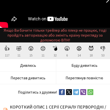
Якщо Ви бачите тільки трейлер або плеєр не працює, тоді
пройдіть авторизацію або змініть країну перегляду за
допомогою ВПН!
👍
🤣
😲
😔
💣
🥱
😧
😈
👎
117
11
15
11
32
6
14
18
53
Дивлюсь
Буду дивитись
Перестав дивитись
Переглянув повністю
Поділитись з друзями!
КОРОТКИЙ ОПИС 1 СЕРІЇ СЕРІАЛУ ПЕРВОРОДНІ /