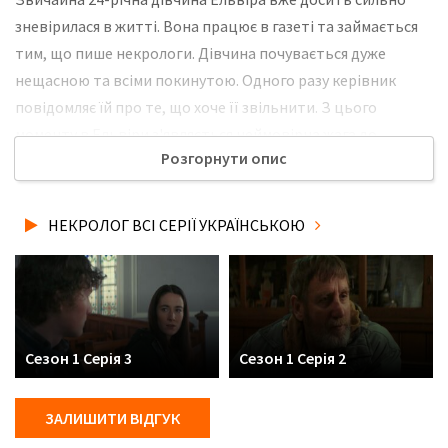
зневірилася в житті. Вона працює в газеті та займається
тим, що пише некрологи. Дівчина почувається дуже
нещасною та всіми покинутою. Одного разу керівник
повідомляє їй про те, що хоче її звільнити. З цього
моменту в Ельвіри з'являється неймовірна жага до
Розгорнути опис
помсти, а також до вбивства. Вона починає вбивати, але
обставляє все це як просто нещасний випадок. Але це не
може довго тривати. В газеті з'являється новий
НЕКРОЛОГ ВСІ СЕРІЇ УКРАЇНСЬКОЮ
співробітник, який починає цікавитися всіми цими
вбивствами. Не забудьте розповісти друзям, де Ви
дивились нову 1 серію серіалу Некролог українською
мовою, у хорошій hd якості та з українськими субтитрами!
Сезон 1 Серія 3
Сезон 1 Серія 2
ЗАЛИШИТИ ВІДГУК