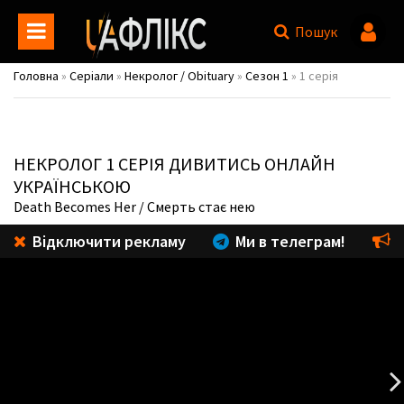
Пошук
Головна
»
Серіали
»
Некролог / Obituary
»
Сезон 1
» 1 серія
НЕКРОЛОГ
1 СЕРІЯ ДИВИТИСЬ ОНЛАЙН
УКРАЇНСЬКОЮ
Death Becomes Her
/ Смерть стає нею
Відключити рекламу
Ми в телеграм!