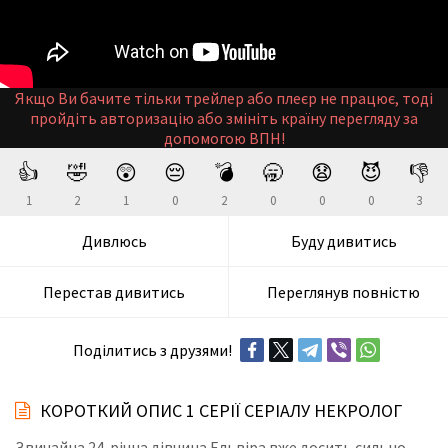
Якщо Ви бачите тільки трейлер або плеєр не працює, тоді
пройдіть авторизацію або змініть країну перегляду за
допомогою ВПН!
👍
🤣
😲
😔
💣
🥱
😧
😈
👎
1
2
1
0
2
0
0
0
3
Дивлюсь
Буду дивитись
Перестав дивитись
Переглянув повністю
Поділитись з друзями!
КОРОТКИЙ ОПИС 1 СЕРІЇ СЕРІАЛУ НЕКРОЛОГ
Звичайна 24-річна дівчина Ельвіра вже досить сильно