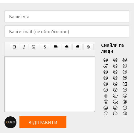
Смайли та
люди
😀
😁
😂
🤣
😃
😄
😅
😆
😉
😊
😋
😎
😍
😘
🥰
😗
😙
😚
☺️
🙂
🤗
🤩
🤔
🤨
😐
😑
😶
🙄
😏
😣
😥
😮
🤐
ВІДПРАВИТИ
😯
😪
😫
😴
😌
😛