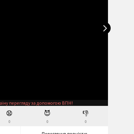
аїну перегляду за допомогою ВПН!
😧
😈
👎
0
0
0
Переглянув повністю