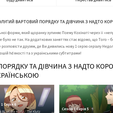
ЕДОЛУГИЙ ВАРТОВИЙ ПОРЯДКУ ТА ДІВЧИНА З НАДТО К
ної форми, який щоранку зупиняє Поему Кохінаті через її «неп
е було не так. На додаткових заняттях стає відомо, що Того –
е розповісти друзям, де Ви дивились нову 1 серію серіалу Недо
шій hd якості та з українськими субтитрами!
ОРЯДКУ ТА ДІВЧИНА З НАДТО КОР
УКРАЇНСЬКОЮ
1 Серія 6
Сезон 1 Серія 5
 BL of the Klutz / The Klutz