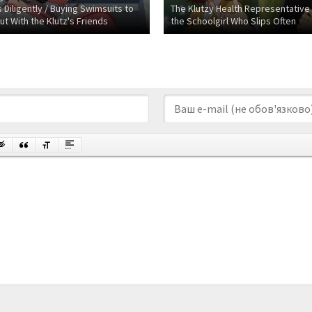
 Diligently / Buying Swimsuits to
The Klutzy Health Representative
t With the Klutz's Friends
the Schoolgirl Who Slips Often