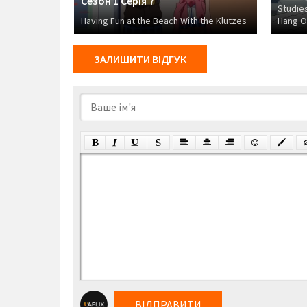
Сезон 1 Серія 7
arnest Look
Studies
Having Fun at the Beach With the Klutzes
Hang Ou
ЗАЛИШИТИ ВІДГУК
ВІДПРАВИТИ