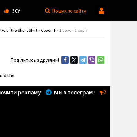
ЗСУ
Пошук
по сайту
with the Short Skirt
»
Сезон 1
» 1 сезон 1 серія
Поділитись з друзями!
and the
ючити рекламу
Ми в телеграм!