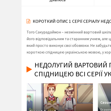
КОРОТКИЙ ОПИС 1 СЕРІЇ СЕРІАЛУ Н
Того Сакурадаймон – незмінний вартовий шкіль
його відповідальним та старанним учнем, але ц
який просто виконує свої обовязки. Не забудьт
короткою спідницею українською мовою, у хоро
НЕДОЛУГИЙ ВАРТОВИЙ П
СПІДНИЦЕЮ ВСІ СЕРІЇ 
ИМ ЧАСОМ
Сезон 
Drawing