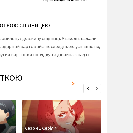
ОРОТКОЮ СПІДНИЦЕЮ
равильну» довжину спідниці. У школі вважали
 бездарний вартовий з посередньою успішністю,
лугий вартовий порядку та дівчина з надто
ОТКОЮ
Сезон 1 Се
Сезон 1 Серія 4
The Older Ga