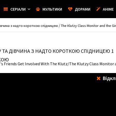
СЕРІАЛИ
МУЛЬТИКИ
ДОРАМИ
АНІМЕ
ина з надто короткою спідницею / The Klutzy Class Monitor and the Girl 
 ТА ДІВЧИНА З НАДТО КОРОТКОЮ СПІДНИЦЕЮ
1
КОЮ
l's Friends Get Involved With The Klutz/The Klutzy Class Monitor 
Відкл