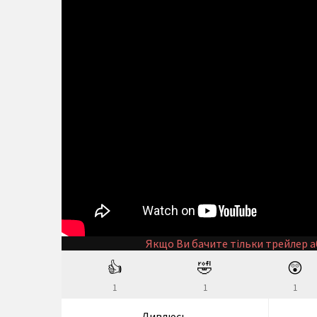
Якщо Ви бачите тільки трейлер а
👍
🤣
😲
1
1
1
Дивлюсь