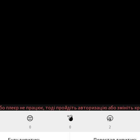
бо плеєр не працює, тоді пройдіть авторизацію або змініть кр
😔
💣
🥱
0
0
2
Буду дивитись
Перестав дивитись