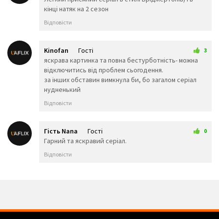
кінці натяк на 2 сезон
😲
☹️
🙁
😖
😞
😟
Відповісти
😤
😢
😭
😦
😧
😨
😩
🤯
😬
Kinofan
Гості
3
😰
😱
🥵
20 квітня 2025 17:46
яскрава картинка та повна бестурботність- можна
🥶
😳
🤪
відключитись від проблем сьогодення.
😵
😡
😠
за інших обставин вимкнула би, бо загалом серіал
🤬
😷
🤒
нудненький
🤕
🤢
🤮
Відповісти
🤧
😇
🤠
🥳
🥴
🥺
🤥
🤫
🤭
Гість Nana
Гості
0
🧐
🤓
😈
30 червня 2025 19:05
Гарний та яскравий серіал.
👿
🤡
👹
Відповісти
👺
💀
☠️
👻
👾
👽
🤖
💩
😺
😸
😹
😻
😼
😽
🙀
😿
😾
🙈