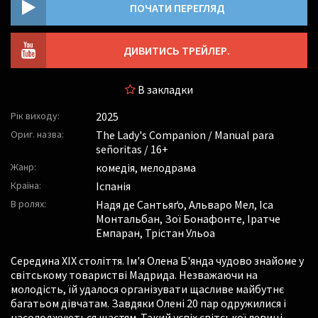
ПОЧАТИ ПЕРЕГЛЯД
ДИВИТИСЬ ТРЕЙЛЕР.
В закладки
Рік виходу:
2025
Ориг. назва:
The Lady's Companion / Manual para
señoritas / 16+
Жанр:
комедія, мелодрама
Країна:
Іспанія
В ролях:
Надя де Сантьяґо
,
Альваро Мел
,
Іса
Монтальбан
,
Зої Бонафонте
,
Іратче
Емпаран
,
Трістан Ульоа
Середина ХІХ століття. Ім'я Олена Б'янда чудово знайоме у
світському товаристві Мадрида. Незважаючи на
молодість, їй удалося організувати щасливе майбутнє
багатьом дівчатам. Завдяки Олені 20 пар одружилися і
насолоджуються щастям. Такий успіх світської левиці