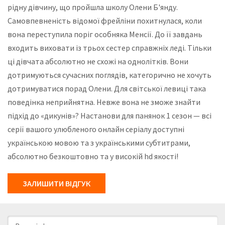
рідну дівчину, що пройшла школу Олени Б'янду.
Самовпевненість відомої фрейліни похитнулася, коли
вона переступила поріг особняка Менсії. До її завдань
входить виховати із трьох сестер справжніх леді. Тільки
ці дівчата абсолютно не схожі на однолітків. Вони
дотримуються сучасних поглядів, категорично не хочуть
дотримуватися порад Олени. Для світської левиці така
поведінка неприйнятна. Невже вона не зможе знайти
підхід до «дикунів»? Настанови для панянок 1 сезон — всі
серії вашого улюбленого онлайн серіалу доступні
українською мовою та з українськими субтитрами,
абсолютно безкоштовно та у високій hd якості!
ЗАЛИШИТИ ВІДГУК