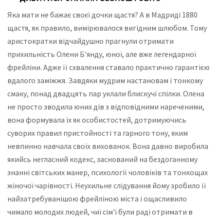
Яка мати не бажає своєї дочки щастя? А в Мадриді 1880
щастя, як правило, вимірювалося вигідним шлюбом. Тому
аристократки відчайдушно прагнули отримати
прихильність Олени Б'янду, юної, але вже легендарної
фрейліни. Адже її схвалення ставало практично гарантією
вдалого заміжжя. Завдяки мудрим настановам і тонкому
смаку, понад двадцять пар уклали блискучі спілки. Олена
не просто зводила юних дів з відповідними нареченими,
вона формувала їх як особистостей, дотримуючись
суворих правил пристойності та гарного тону, яким
невпинно навчала своїх вихованок. Вона давно виробила
якийсь негласний кодекс, заснований на бездоганному
знанні світських манер, психології чоловіків та тонкощах
жіночої чарівності. Неухильне слідування йому зробило її
найзатребуванішою фрейліною міста і ощасливило
чимало молодих людей, чиї сім'ї були раді отримати в