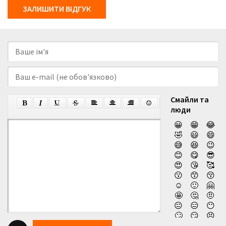
ЗАЛИШИТИ ВІДГУК
Смайли та
люди
😀
😁
😂
🤣
😃
😄
😅
😆
😉
😊
😋
😎
😍
😘
🥰
😗
😙
😚
☺️
🙂
🤗
🤩
🤔
🤨
😐
😑
😶
🙄
😏
😣
😥
😮
🤐