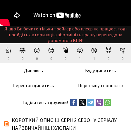
Якщо Ви бачите тільки трейлер або плеєр не працює, тоді
пройдіть авторизацію або змініть країну перегляду за
допомогою ВПН!
👍
🤣
😲
😔
💣
🥱
😧
😈
👎
0
0
0
0
0
1
1
0
0
Дивлюсь
Буду дивитись
Перестав дивитись
Переглянув повністю
Поділитись з друзями!
КОРОТКИЙ ОПИС 11 СЕРІЇ 2 СЕЗОНУ СЕРІАЛУ
НАЙЗВИЧАЙНІШІ ХЛОПАКИ