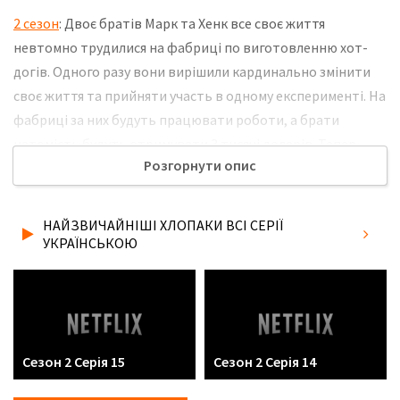
2 сезон
: Двоє братів Марк та Хенк все своє життя
невтомно трудилися на фабриці по виготовленню хот-
догів. Одного разу вони вирішили кардинально змінити
своє життя та прийняти участь в одному експерименті. На
фабриці за них будуть працювати роботи, а брати
натомість будуть отримувати 3 тисячі доларів. Тепер
Розгорнути опис
вони зовсім нічого не роблять і тільки вигадують куди б
їм витратити гроші і чим би цікавим зайнятися. Це
призводить до безлічі кумедних пригод. Не забудьте
НАЙЗВИЧАЙНІШІ ХЛОПАКИ ВСІ СЕРІЇ
розповісти друзям, де Ви дивились нову 11 серію 2 сезону
УКРАЇНСЬКОЮ
серіалу Найзвичайніші хлопаки українською мовою, у
хорошій hd якості та з українськими субтитрами!
Сезон 2 Серія 15
Сезон 2 Серія 14