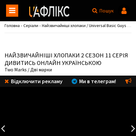
Пошук
Головна
»
Серіали
»
Найзвичайніші хлопаки / Universal Basic Guys
»
Се
НАЙЗВИЧАЙНІШІ ХЛОПАКИ
2 СЕЗОН 11 СЕРІЯ
ДИВИТИСЬ ОНЛАЙН УКРАЇНСЬКОЮ
Two Marks
/ Дві марки
Відключити рекламу
Ми в телеграм!