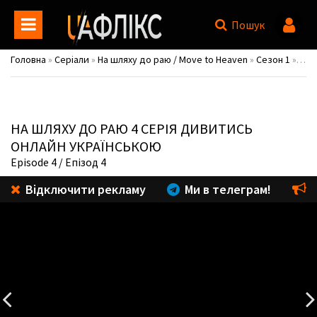
Пошук
Головна
»
Серіали
»
На шляху до раю / Move to Heaven
»
Сезон 1
» 4 серія
НА ШЛЯХУ ДО РАЮ
4 СЕРІЯ ДИВИТИСЬ
ОНЛАЙН УКРАЇНСЬКОЮ
Episode 4
/ Епізод 4
Відключити рекламу
Ми в телеграм!