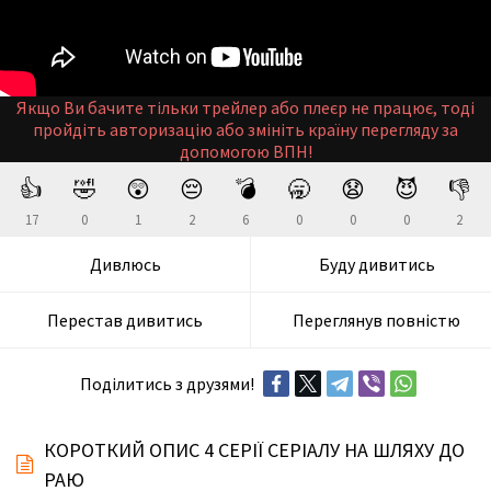
Якщо Ви бачите тільки трейлер або плеєр не працює, тоді
пройдіть авторизацію або змініть країну перегляду за
допомогою ВПН!
👍
🤣
😲
😔
💣
🥱
😧
😈
👎
17
0
1
2
6
0
0
0
2
Дивлюсь
Буду дивитись
Перестав дивитись
Переглянув повністю
Поділитись з друзями!
КОРОТКИЙ ОПИС 4 СЕРІЇ СЕРІАЛУ НА ШЛЯХУ ДО
РАЮ