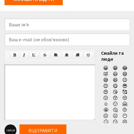
Смайли та
люди
😀
😁
😂
🤣
😃
😄
😅
😆
😉
😊
😋
😎
😍
😘
🥰
😗
😙
😚
☺️
🙂
🤗
🤩
🤔
🤨
😐
😑
😶
🙄
😏
😣
😥
😮
🤐
ВІДПРАВИТИ
😯
😪
😫