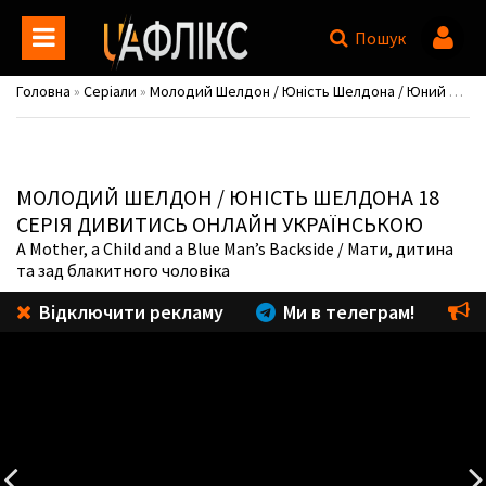
Пошук
Головна
»
Серіали
»
Молодий Шелдон / Юність Шелдона / Юний Шелдон / Young Sheldon
МОЛОДИЙ ШЕЛДОН / ЮНІСТЬ ШЕЛДОНА
18
СЕРІЯ ДИВИТИСЬ ОНЛАЙН УКРАЇНСЬКОЮ
A Mother, a Child and a Blue Man’s Backside
/ Мати, дитина
та зад блакитного чоловіка
Відключити рекламу
Ми в телеграм!