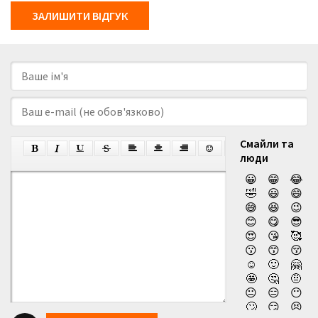
ЗАЛИШИТИ ВІДГУК
Смайли та
люди
😀
😁
😂
🤣
😃
😄
😅
😆
😉
😊
😋
😎
😍
😘
🥰
😗
😙
😚
☺️
🙂
🤗
🤩
🤔
🤨
😐
😑
😶
🙄
😏
😣