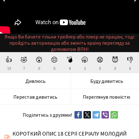
Якщо Ви бачите тільки трейлер або плеєр не працює, тоді
пройдіть авторизацію або змініть країну перегляду за
допомогою ВПН!
👍
🤣
😲
😔
💣
🥱
😧
😈
👎
19
7
0
0
4
3
0
0
6
Дивлюсь
Буду дивитись
Перестав дивитись
Переглянув повністю
Поділитись з друзями!
КОРОТКИЙ ОПИС 18 СЕРІЇ СЕРІАЛУ МОЛОДИЙ