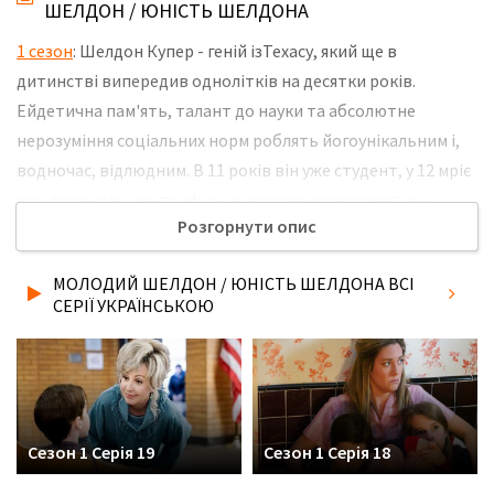
ШЕЛДОН / ЮНІСТЬ ШЕЛДОНА
1 сезон
: Шелдон Купер - геній ізТехасу, який ще в
дитинстві випередив однолітків на десятки років.
Ейдетична пам'ять, талант до науки та абсолютне
нерозуміння соціальних норм роблять йогоунікальним і,
водночас, відлюдним. В 11 років він уже студент, у 12 мріє
про титанову центрифугу, а вдома експериментує з
Розгорнути опис
радіацією. Але геніальність - цеще не все. Щоб вижити в
цьому жорстокому світі йому доведеться пізнати людей,
МОЛОДИЙ ШЕЛДОН / ЮНІСТЬ ШЕЛДОНА ВСІ
зрозуміти їхні мотиви та навчитися адаптуватися до
СЕРІЇ УКРАЇНСЬКОЮ
реальності, яка часто непіддається логічним законам. Не
забудьте розповісти друзям, де Ви дивились нову 18 серію
серіалу Молодий Шелдон / Юність Шелдона українською
мовою, у хорошій hd якості та з українськими субтитрами!
Сезон 1 Серія 19
Сезон 1 Серія 18