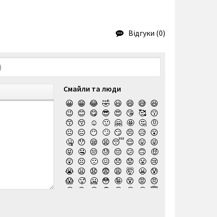
Відгуки (0)
Смайли та люди
😀
😁
😂
🤣
😃
😄
😅
😆
😉
😊
😋
😎
😍
😘
🥰
😗
😙
😚
☺️
🙂
🤗
🤩
🤔
🤨
😐
😑
😶
🙄
😏
😣
😥
😮
🤐
😯
😪
😫
😴
😌
😛
😜
😝
🤤
😒
😓
😔
😕
🙃
🤑
😲
☹️
🙁
😖
😞
😟
😤
😢
😭
😦
😧
😨
😩
🤯
😬
😰
😱
🥵
🥶
😳
🤪
😵
😡
😠
🤬
😷
🤒
🤕
🤢
🤮
🤧
😇
🤠
🥳
🥴
🥺
🤥
🤫
🤭
🧐
🤓
😈
👿
🤡
👹
👺
💀
☠️