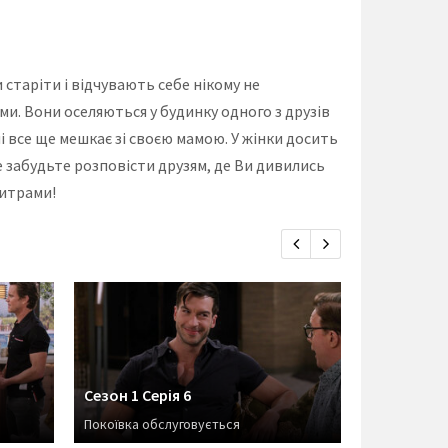
 старіти і відчувають себе нікому не
ми. Вони оселяються у будинку одного з друзів
і все ще мешкає зі своєю мамою. У жінки досить
е забудьте розповісти друзям, де Ви дивились
титрами!
Сезон 1 Серія 6
Сезон 1 Се
Покоївка обслуговується
Привіт, Фіст