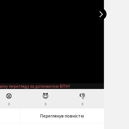
аїну перегляду за допомогою ВПН!
😧
😈
👎
0
0
0
Переглянув повністю