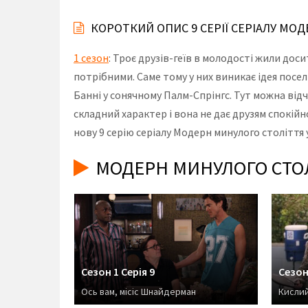
КОРОТКИЙ ОПИС 9 СЕРІЇ СЕРІАЛУ МО
1 сезон
: Троє друзів-геїв в молодості жили дос
потрібними. Саме тому у них виникає ідея посел
Банні у сонячному Палм-Спрінгс. Тут можна від
складний характер і вона не дає друзям спокій
нову 9 серію серіалу Модерн минулого століття 
МОДЕРН МИНУЛОГО СТОЛ
Сезон 1 Серія 9
Сезон 
Ось вам, місіс Шнайдерман
Кисли