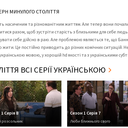
ДЕРН МИНУЛОГО СТОЛІТТЯ
ить насиченим та різноманітним життям. Але тепер вони почали
итися разом, щоб зустріти старість з близькими для себе людь
чувати себе дійсно в раю. Але проблемою являється те, що Банн
но жити. Це постійно приводить до різних комічних ситуацій. Н
українською мовою, у хорошій hd якості та з українськими суб
ІТТЯ ВСІ СЕРІЇ УКРАЇНСЬКОЮ
1 Серія 8
Сезон 1 Серія 7
й розсольник
Люби ближнього свого