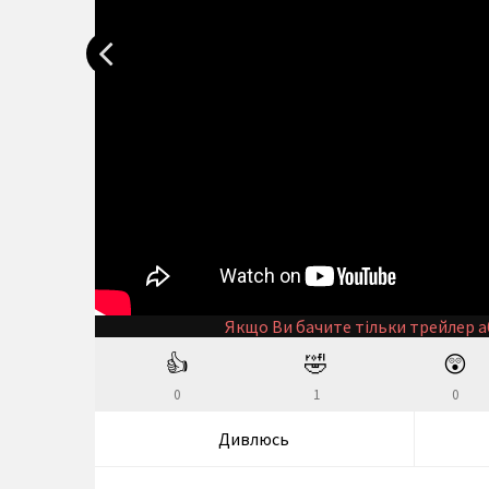
Якщо Ви бачите тільки трейлер а
👍
🤣
😲
0
1
0
Дивлюсь