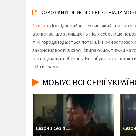
КОРОТКИЙ ОПИС 4 СЕРІЇ СЕРІАЛУ МОБ
1 сезон
: Досвідчений детектив, який звик розк
вбивства, що залишають після себе лише порожн
тіні городян здаються потенційними загрозами.
закономірності в хаосі, спираючись тільки на г
несподіваних небезпек. Не забудьте розповісти 
субтитрами!
МОБІУС ВСІ СЕРІЇ УКРА
Сезон 1 Серія 15
Сезон