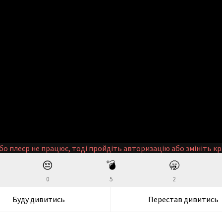
бо плеєр не працює, тоді пройдіть авторизацію або змініть кр
😔
💣
🥱
0
5
2
Буду дивитись
Перестав дивитись