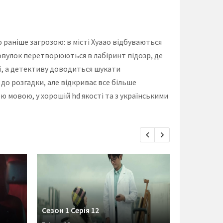
 раніше загрозою: в місті Хуаао відбуваються
ровулок перетворюються в лабіринт підозр, де
ії, а детективу доводиться шукати
 до розгадки, але відкриває все більше
ю мовою, у хорошій hd якості та з українськими
Сезон 1 Серія 12
Сезон 1 Се