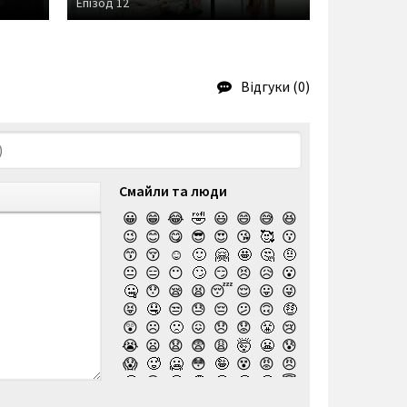
Епізод 12
Епізод 11
Відгуки (0)
Смайли та люди
😀
😁
😂
🤣
😃
😄
😅
😆
😉
😊
😋
😎
😍
😘
🥰
😗
😙
😚
☺️
🙂
🤗
🤩
🤔
🤨
😐
😑
😶
🙄
😏
😣
😥
😮
🤐
😯
😪
😫
😴
😌
😛
😜
😝
🤤
😒
😓
😔
😕
🙃
🤑
😲
☹️
🙁
😖
😞
😟
😤
😢
😭
😦
😧
😨
😩
🤯
😬
😰
😱
🥵
🥶
😳
🤪
😵
😡
😠
🤬
😷
🤒
🤕
🤢
🤮
🤧
😇
🤠
🥳
🥴
🥺
🤥
🤫
🤭
🧐