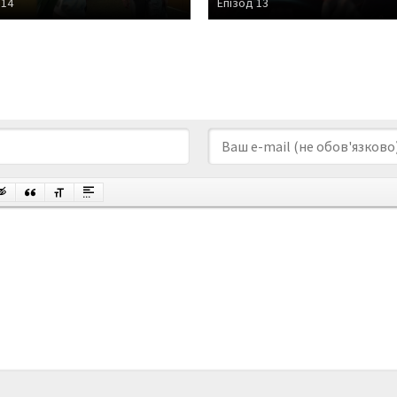
 14
Епізод 13