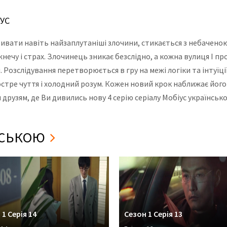
ІУС
ривати навіть найзаплутаніші злочини, стикається з небаченою
ечу і страх. Злочинець зникає безслідно, а кожна вулиця І п
 Розслідування перетворюється в гру на межі логіки та інтуїц
остре чуття і холодний розум. Кожен новий крок наближає його
друзям, де Ви дивились нову 4 серію серіалу Мобіус українсько
ЇНСЬКОЮ
 1 Серія 14
Сезон 1 Серія 13