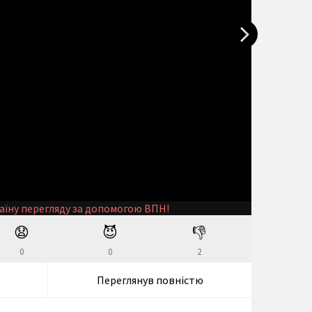
аїну перегляду за допомогою ВПН!
😧
😈
👎
0
0
2
Переглянув повністю