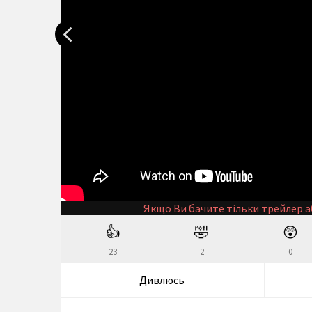
Якщо Ви бачите тільки трейлер а
👍
🤣
😲
23
2
0
Дивлюсь