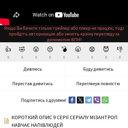
Якщо Ви бачите тільки трейлер або плеєр не працює, тоді
пройдіть авторизацію або змініть країну перегляду за
допомогою ВПН!
👍
🤣
😲
😔
💣
🥱
😧
😈
👎
0
0
0
0
0
0
0
0
0
Дивлюсь
Буду дивитись
Перестав дивитись
Переглянув повністю
Поділитись з друзями!
КОРОТКИЙ ОПИС 9 СЕРІЇ СЕРІАЛУ МІЗАНТРОП
НАВЧАЄ НАПІВЛЮДЕЙ