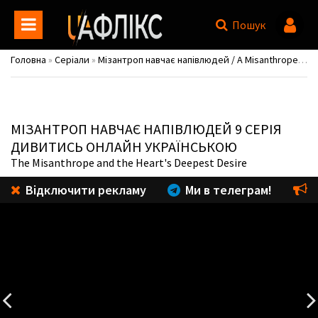
Пошук
Головна
»
Серіали
»
Мізантроп навчає напівлюдей / A Misanthrope Teaches a Class for Demi-Humans / Jingai Kyoushitsu no Ningen-girai Kyoshi
МІЗАНТРОП НАВЧАЄ НАПІВЛЮДЕЙ
9 СЕРІЯ
ДИВИТИСЬ ОНЛАЙН УКРАЇНСЬКОЮ
The Misanthrope and the Heart's Deepest Desire
Відключити рекламу
Ми в телеграм!