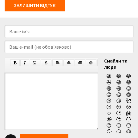
ЗАЛИШИТИ ВІДГУК
Смайли та
люди
😀
😁
😂
🤣
😃
😄
😅
😆
😉
😊
😋
😎
😍
😘
🥰
😗
😙
😚
☺️
🙂
🤗
🤩
🤔
🤨
😐
😑
😶
🙄
😏
😣
😥
😮
🤐