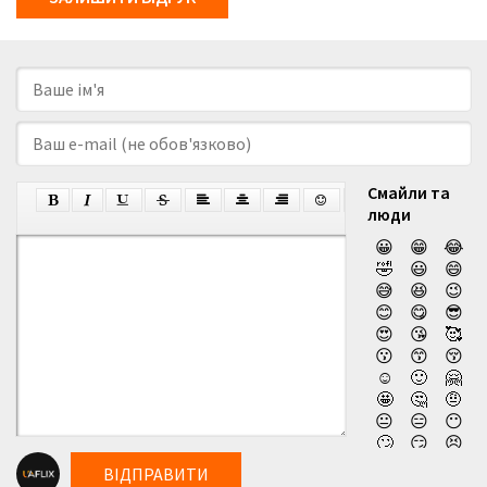
Смайли та
люди
😀
😁
😂
🤣
😃
😄
😅
😆
😉
😊
😋
😎
😍
😘
🥰
😗
😙
😚
☺️
🙂
🤗
🤩
🤔
🤨
😐
😑
😶
🙄
😏
😣
😥
😮
🤐
ВІДПРАВИТИ
😯
😪
😫