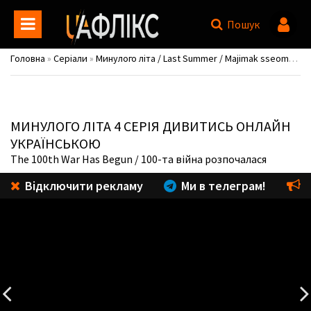
Пошук
Головна
»
Серіали
»
Минулого літа / Last Summer / Majimak sseommeo
МИНУЛОГО ЛІТА
4 СЕРІЯ ДИВИТИСЬ ОНЛАЙН
УКРАЇНСЬКОЮ
The 100th War Has Begun
/ 100-та війна розпочалася
Відключити рекламу
Ми в телеграм!