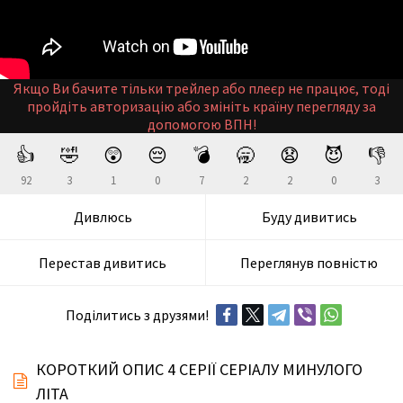
Якщо Ви бачите тільки трейлер або плеєр не працює, тоді
пройдіть авторизацію або змініть країну перегляду за
допомогою ВПН!
👍
🤣
😲
😔
💣
🥱
😧
😈
👎
92
3
1
0
7
2
2
0
3
Дивлюсь
Буду дивитись
Перестав дивитись
Переглянув повністю
Поділитись з друзями!
КОРОТКИЙ ОПИС 4 СЕРІЇ СЕРІАЛУ МИНУЛОГО
ЛІТА