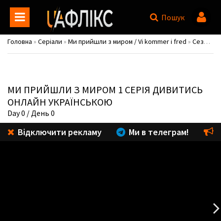
Пошук
Головна
»
Серіали
»
Ми прийшли з миром / Vi kommer i fred
»
Сезон 1
»
МИ ПРИЙШЛИ З МИРОМ
1 СЕРІЯ ДИВИТИСЬ
ОНЛАЙН УКРАЇНСЬКОЮ
Day 0
/ День 0
Відключити рекламу
Ми в телеграм!