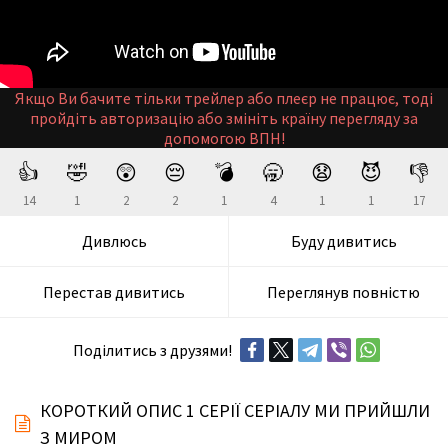
Якщо Ви бачите тільки трейлер або плеєр не працює, тоді
пройдіть авторизацію або змініть країну перегляду за
допомогою ВПН!
👍
🤣
😲
😔
💣
🥱
😧
😈
👎
14
1
2
2
1
4
1
1
17
Дивлюсь
Буду дивитись
Перестав дивитись
Переглянув повністю
Поділитись з друзями!
КОРОТКИЙ ОПИС 1 СЕРІЇ СЕРІАЛУ МИ ПРИЙШЛИ
З МИРОМ