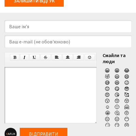
ЗАЛИШИТИ ВІДГУК
Смайли та
люди
😀
😁
😂
🤣
😃
😄
😅
😆
😉
😊
😋
😎
😍
😘
🥰
😗
😙
😚
☺️
🙂
🤗
🤩
🤔
🤨
😐
😑
😶
🙄
😏
😣
😥
😮
🤐
ВІДПРАВИТИ