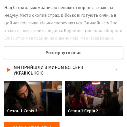
Над Стокгольмом зависло велике створіння, схоже на
медузу. Місто охопив страх. Військові готують сили, а в
цей час політики тільки сперечаються. Звичайні сім’ї не
знають, чекати лиха чи дива. Керівник цивільної оборони
Еліас отримав години на рішення від імені всієї країни.
Біолог Зандра вказує на дивні гриби в каналізації і
Розгорнути опис
знаходить там криву фразу: «ми прийшли з миром». Не
забудьте розповісти друзям, де Ви дивились нову 1 серію
МИ ПРИЙШЛИ З МИРОМ ВСІ СЕРІЇ
серіалу Ми прийшли з миром українською мовою, у
УКРАЇНСЬКОЮ
хорошій hd якості та з українськими субтитрами!
Сезон 1 Серія 3
Сезон 1 Серія 2