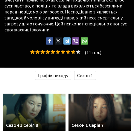
суспільство, а поліція та влада виявляються безсилими
перед невідомою загрозою. Несподівано з'являється
загадковй чоловік у вигляді пара, який несе смертельну
загрозу для оточуючих. Цей психопат спеціально анонсує
свої жахливі злочини.
(
11
гол.)
Графік виходу
Сезон 1
Сезон 1 Серія 8
Сезон 1 Серія 7