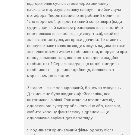
👩‍🦲
👨‍🦳
👩‍🦳
відторгнення суспільством через звичайну,
🤵
👰
🤰
наскільки я зрозумів «винну пляму» — це блискуча
🤱
👼
🎅
метафора. Творці навмисно не робили її обличчя
🤶
🦸‍♀️
🦸‍♂️
"спотвореним", це просто інший колір шкіри (вада
🦹‍♀️
🦹‍♂️
🧙‍♀️
судин, при якій капіляри розширюються і постійно
переповнюються кров'ю, і це лікується), який не
🧙‍♂️
🧚‍♀️
🧚‍♂️
змінює ані контурів, ані краси дівчини. Це ставить
🧛‍♀️
🧛‍♂️
🧜‍♂️
незручне запитання: як люди можуть надавати таке
🧜‍♀️
🧝‍♂️
🧝‍♀️
значення косметичним особливостям, ігноруючи при
🧞‍♂️
🧞‍♀️
🧟‍♂️
цьому справжнє зло, яке коять владні та жадібні
🧟‍♀️
🙍‍♀️
🙍‍♂️
особистості? Серіал нагадує, що подібні медичні
🙎‍♀️
🙎‍♂️
🙅‍♀️
особливості — це лише дрібниця, порівняно з
🙅‍♂️
🙆‍♀️
🙆‍♂️
моральним розкладом.
💁‍♀️
💁‍♂️
🙋‍♀️
🙋‍♂️
🙇‍♂️
🙇‍♀️
Загалом — я не розчарований, бо немав очікувань.
🤦‍♂️
🤦‍♀️
🤷‍♂️
Для мене не було жодних «фейспалмів», все
витримано на рівні. Тож якщо ви втомилися від
🤷‍♀️
💆‍♀️
💆‍♂️
однотипного супергеройського кіно або, навпаки,
💇‍♀️
💇‍♂️
🚶‍♂️
любите хорошу фантастику з драмою — це
🚶‍♀️
🏃‍♂️
🏃‍♀️
однозначно варіант для перегляду.
💃
🕺
👯‍♀️
👯‍♂️
🧖‍♂️
🧖‍♀️
Я подивився оригінальний фільм одразу після
🧗‍♀️
🧗‍♂️
🧘‍♀️