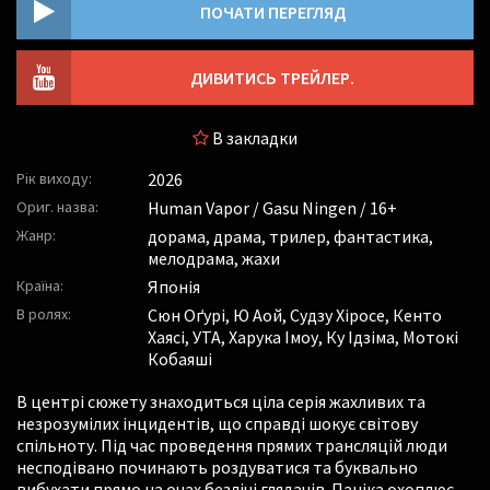
ПОЧАТИ ПЕРЕГЛЯД
ДИВИТИСЬ ТРЕЙЛЕР.
В закладки
Рік виходу:
2026
Ориг. назва:
Human Vapor / Gasu Ningen / 16+
Жанр:
дорама, драма, трилер, фантастика,
мелодрама, жахи
Країна:
Японія
В ролях:
Сюн Оґурі
,
Ю Аой
,
Судзу Хіросе
,
Кенто
Хаясі
,
УТА
,
Харука Імоу
,
Ку Ідзіма
,
Мотокі
Кобаяші
В центрі сюжету знаходиться ціла серія жахливих та
незрозумілих інцидентів, що справді шокує світову
спільноту. Під час проведення прямих трансляцій люди
несподівано починають роздуватися та буквально
вибухати прямо на очах безлічі глядачів. Паніка охоплює