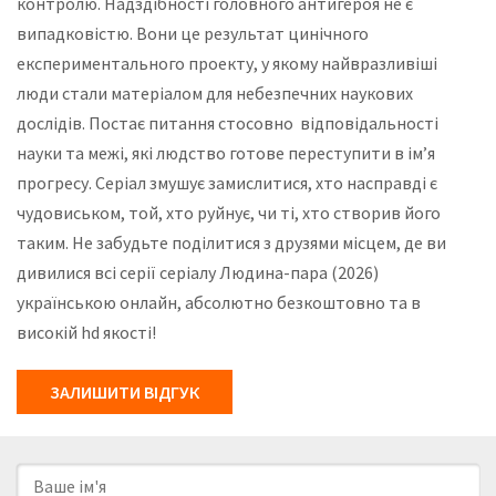
контролю. Надздібності головного антигероя не є
випадковістю. Вони це результат цинічного
експериментального проекту, у якому найвразливіші
люди стали матеріалом для небезпечних наукових
дослідів. Постає питання стосовно відповідальності
науки та межі, які людство готове переступити в ім’я
прогресу. Серіал змушує замислитися, хто насправді є
чудовиськом, той, хто руйнує, чи ті, хто створив його
таким. Не забудьте поділитися з друзями місцем, де ви
дивилися всі серії серіалу Людина-пара (2026)
українською онлайн, абсолютно безкоштовно та в
високій hd якості!
ЗАЛИШИТИ ВІДГУК