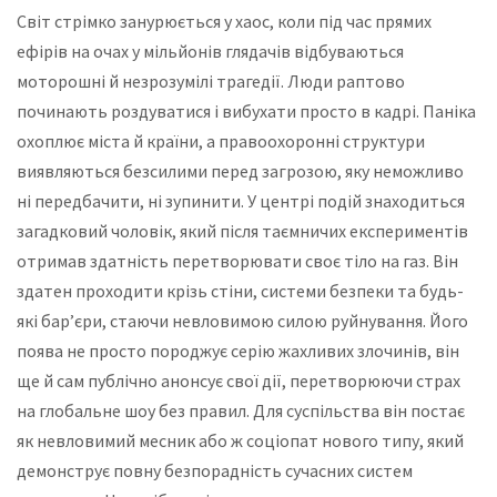
Світ стрімко занурюється у хаос, коли під час прямих
ефірів на очах у мільйонів глядачів відбуваються
моторошні й незрозумілі трагедії. Люди раптово
починають роздуватися і вибухати просто в кадрі. Паніка
охоплює міста й країни, а правоохоронні структури
виявляються безсилими перед загрозою, яку неможливо
ні передбачити, ні зупинити. У центрі подій знаходиться
загадковий чоловік, який після таємничих експериментів
отримав здатність перетворювати своє тіло на газ. Він
здатен проходити крізь стіни, системи безпеки та будь-
які бар’єри, стаючи невловимою силою руйнування. Його
поява не просто породжує серію жахливих злочинів, він
ще й сам публічно анонсує свої дії, перетворюючи страх
на глобальне шоу без правил. Для суспільства він постає
як невловимий месник або ж соціопат нового типу, який
демонструє повну безпорадність сучасних систем