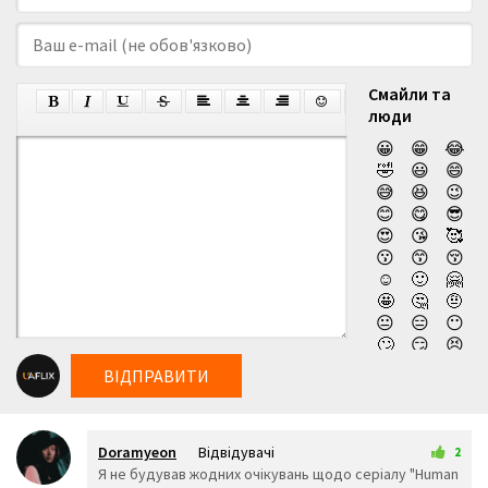
Смайли та
люди
😀
😁
😂
🤣
😃
😄
😅
😆
😉
😊
😋
😎
😍
😘
🥰
😗
😙
😚
☺️
🙂
🤗
🤩
🤔
🤨
😐
😑
😶
🙄
😏
😣
😥
😮
🤐
ВІДПРАВИТИ
😯
😪
😫
😴
😌
😛
😜
😝
🤤
Doramyeon
Відвідувачі
😒
😓
😔
2
14 липня 2026 10:23
Я не будував жодних очікувань щодо серіалу "Human
😕
🙃
🤑