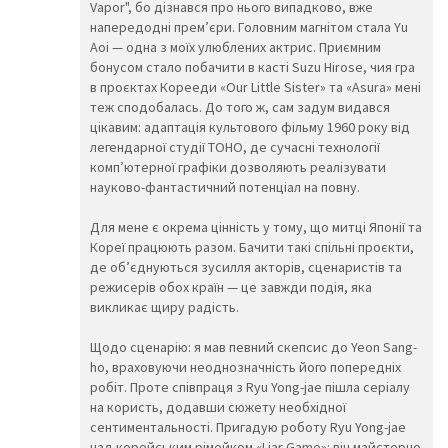
Vapor", бо дізнався про нього випадково, вже
😲
☹️
🙁
напередодні прем’єри. Головним магнітом стала Yu
😖
😞
😟
Aoi — одна з моїх улюблених актрис. Приємним
😤
😢
😭
бонусом стало побачити в касті Suzu Hirose, чия гра
😦
😧
😨
в проєктах Корееди «Our Little Sister» та «Asura» мені
😩
🤯
😬
теж сподобалась. До того ж, сам задум видався
😰
😱
🥵
цікавим: адаптація культового фільму 1960 року від
🥶
😳
🤪
легендарної студії TOHO, де сучасні технології
😵
😡
😠
комп’ютерної графіки дозволяють реалізувати
🤬
😷
🤒
науково-фантастичний потенціал на повну.
🤕
🤢
🤮
🤧
😇
🤠
Для мене є окрема цінність у тому, що митці Японії та
🥳
🥴
🥺
Кореї працюють разом. Бачити такі спільні проєкти,
🤥
🤫
🤭
де об’єднуються зусилля акторів, сценаристів та
🧐
🤓
😈
режисерів обох країн — це завжди подія, яка
👿
🤡
👹
викликає щиру радість.
👺
💀
☠️
👻
👾
👽
Щодо сценарію: я мав певний скепсис до Yeon Sang-
🤖
💩
😺
ho, враховуючи неоднозначність його попередніх
😸
😹
😻
робіт. Проте співпраця з Ryu Yong-jae пішла серіалу
😼
😽
🙀
на користь, додавши сюжету необхідної
😿
😾
🙈
сентиментальності. Пригадую роботу Ryu Yong-jae
🙉
🙊
👶
над корейським рімейком «Liar Game»: він майстерно