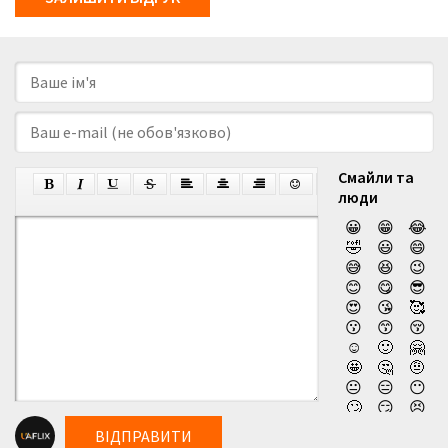
Смайли та
люди
😀
😁
😂
🤣
😃
😄
😅
😆
😉
😊
😋
😎
😍
😘
🥰
😗
😙
😚
☺️
🙂
🤗
🤩
🤔
🤨
😐
😑
😶
🙄
😏
😣
😥
😮
🤐
ВІДПРАВИТИ
😯
😪
😫