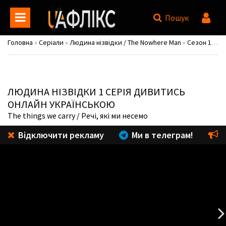
Пошук
Головна
»
Серіали
»
Людина нізвідки / The Nowhere Man
»
Сезон 1
» 1 
ЛЮДИНА НІЗВІДКИ
1 СЕРІЯ ДИВИТИСЬ
ОНЛАЙН УКРАЇНСЬКОЮ
The things we carry
/ Речі, які ми несемо
Відключити рекламу
Ми в телеграм!