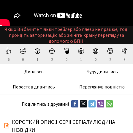
Якщо Ви бачите тільки трейлер або плеєр не працює, тоді
пройдіть авторизацію або змініть країну перегляду за
допомогою ВПН!
👍
🤣
😲
😔
💣
🥱
😧
😈
👎
6
0
1
2
0
1
0
2
3
Дивлюсь
Буду дивитись
Перестав дивитись
Переглянув повністю
Поділитись з друзями!
КОРОТКИЙ ОПИС 1 СЕРІЇ СЕРІАЛУ ЛЮДИНА
НІЗВІДКИ