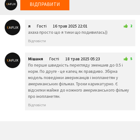
😥
😮
🤐
ВІДПРАВИТИ
😯
😪
😫
😴
😌
😛
😜
😝
🤤
я
Гості
16 трав 2025 22:01
😒
😓
😔
2
ахаха просто що я тики що подивилась))
😕
🙃
🤑
😲
☹️
🙁
Відповісти
😖
😞
😟
😤
😢
😭
😦
😧
😨
Мішаня
Гості
18 трав 2025 05:23
5
😩
🤯
😬
По перше швидкість перегляду зменшив до 0.5 і
😰
😱
🥵
норм. По друге - це капец як правдиво. Збірна
🥶
😳
🤪
модель поведінки американців і інопланетян у
😵
😡
😠
американських фільмах. Трохи карикатурно. Є
🤬
😷
🤒
відсилки майже до кожного американського фільму
🤕
🤢
🤮
про інопланетян.
🤧
😇
🤠
Відповісти
🥳
🥴
🥺
🤥
🤫
🤭
🧐
🤓
😈
👿
🤡
👹
👺
💀
☠️