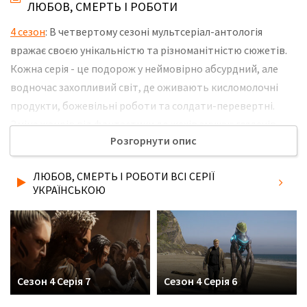
ЛЮБОВ, СМЕРТЬ І РОБОТИ
4 сезон
: В четвертому сезоні мультсеріал-антологія
вражає своєю унікальністю та різноманітністю сюжетів.
Кожна серія - це подорож у неймовірно абсурдний, але
водночас захопливий світ, де оживають кисломолочні
продукти, божевільні роботи та солдати-перевертні.
Зміна жанрів від фантастики до жахів змушує глядачів
Розгорнути опис
замислитися над реальністю й насолоджуватися повною
непередбачуваністю сюжету. Не забудьте розповісти
ЛЮБОВ, СМЕРТЬ І РОБОТИ ВСІ СЕРІЇ
друзям, де Ви дивились нову 2 серію 4 сезону серіалу
УКРАЇНСЬКОЮ
Любов, смерть і роботи українською мовою, у хорошій hd
якості та з українськими субтитрами!
Сезон 4 Серія 7
Сезон 4 Серія 6