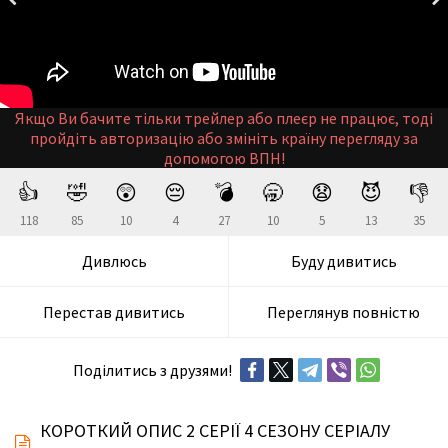
Якщо Ви бачите тільки трейлер або плеєр не працює, тоді
пройдіть авторизацію або змініть країну перегляду за
допомогою ВПН!
👍
🤣
😲
😔
💣
🥱
😧
😈
👎
118
85
10
4
27
10
5
13
35
Дивлюсь
Буду дивитись
Перестав дивитись
Переглянув повністю
Поділитись з друзями!
КОРОТКИЙ ОПИС 2 СЕРІЇ 4 СЕЗОНУ СЕРІАЛУ