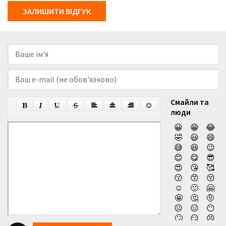
ЗАЛИШИТИ ВІДГУК
Смайли та
люди
😀
😁
😂
🤣
😃
😄
😅
😆
😉
😊
😋
😎
😍
😘
🥰
😗
😙
😚
☺️
🙂
🤗
🤩
🤔
🤨
😐
😑
😶
🙄
😏
😣