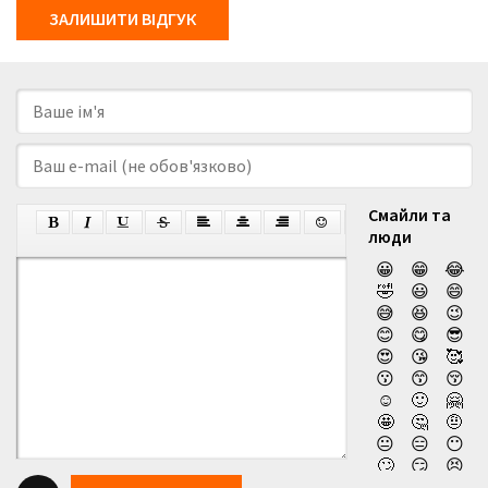
ЗАЛИШИТИ ВІДГУК
Смайли та
люди
😀
😁
😂
🤣
😃
😄
😅
😆
😉
😊
😋
😎
😍
😘
🥰
😗
😙
😚
☺️
🙂
🤗
🤩
🤔
🤨
😐
😑
😶
🙄
😏
😣
😥
😮
🤐