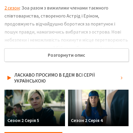
2 сезон
: Зоа разом з вижилими членами таємного
співтовариства, створеного Астрід і Еріком,
продовжують відчайдушно боротися за порятунок і
пошук правди, намагаючись вибратися з острова. Нові
небезпеки і неможливість покинути місце перетворюють
їх повстання в запеклий бій за свободу, поки Астрід
Розгорнути опис
неухильно втілює в життя свої амбітні плани зі зведення
утопії під назвою Новий Едем. В умовах постійної напруги
і зради кожна хвилина стає випробуванням, змушуючи
ЛАСКАВО ПРОСИМО В ЕДЕМ ВСІ СЕРІЇ
учасників спільноти переглядати свої погляди на дружбу,
УКРАЇНСЬКОЮ
владу і виживання. Не забудьте розповісти друзям, де Ви
дивились нову 2 серію 2 сезону серіалу Ласкаво просимо в
Едем українською мовою, у хорошій hd якості та з
українськими субтитрами!
Сезон 2 Серія 5
Сезон 2 Серія 4