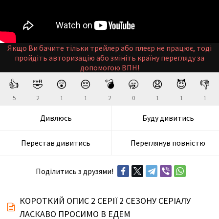
Якщо Ви бачите тільки трейлер або плеєр не працює, тоді
пройдіть авторизацію або змініть країну перегляду за
допомогою ВПН!
👍
🤣
😲
😔
💣
🥱
😧
😈
👎
5
2
1
1
2
0
1
1
1
Дивлюсь
Буду дивитись
Перестав дивитись
Переглянув повністю
Поділитись з друзями!
КОРОТКИЙ ОПИС 2 СЕРІЇ 2 СЕЗОНУ СЕРІАЛУ
ЛАСКАВО ПРОСИМО В ЕДЕМ