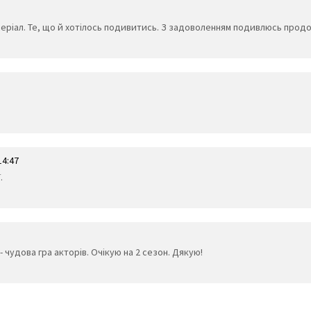
серіал. Те, що й хотілось подивитись. З задоволенням подивлюсь прод
14:47
.
- чудова гра акторів. Очікую на 2 сезон. Дякую!