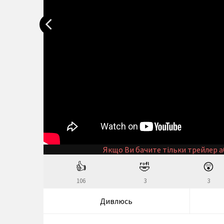
Якщо Ви бачите тільки трейлер а
👍
🤣
😲
106
3
3
Дивлюсь