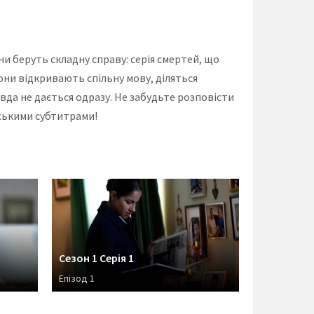
ни беруть складну справу: серія смертей, що
Вони відкривають спільну мову, діляться
вда не дається одразу. Не забудьте розповісти
нськими субтитрами!
Сезон 1 Серія 1
Епізод 1