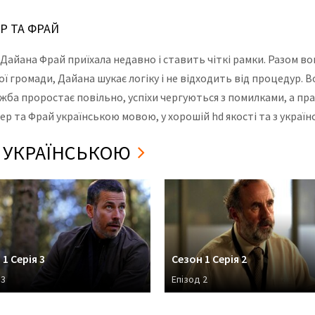
ЕР ТА ФРАЙ
, Дайана Фрай приїхала недавно і ставить чіткі рамки. Разом во
рої громади, Дайана шукає логіку і не відходить від процедур. 
ба проростає повільно, успіхи чергуються з помилками, а пра
пер та Фрай українською мовою, у хорошій hd якості та з украї
ІЇ УКРАЇНСЬКОЮ
1 Серія 3
Сезон 1 Серія 2
 3
Епізод 2