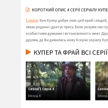
КОРОТКИЙ ОПИС 4 СЕРІЇ СЕРІАЛУ КУП
1 сезон
: Бен Купер добре знає цей край і людей
лякає родини і дратує пресу. Бене розуміє наст
особистими думками і встановлюють межі. Друж
друзям, де Ви дивились нову 4 серію серіалу Ку
КУПЕР ТА ФРАЙ ВСІ СЕР
Сезон 1 Серія 4
Сезон 
Епізод 4
Епізод