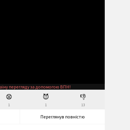
аїну перегляду за допомогою ВПН!
😧
😈
👎
1
1
13
Переглянув повністю