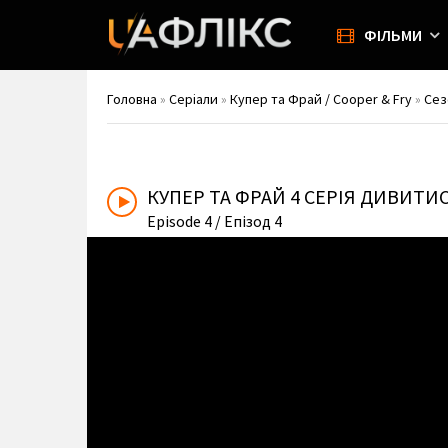
ФІЛЬМИ
Головна
»
Серіали
»
Купер та Фрай / Cooper & Fry
»
Сез
КУПЕР ТА ФРАЙ
4 СЕРІЯ ДИВИТИ
Episode 4
/ Епізод 4