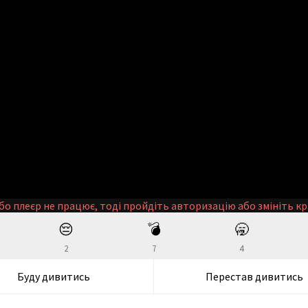
бо плеєр не працює, тоді пройдіть авторизацію або змініть кр
😔
💣
🥱
2
7
4
Буду дивитись
Перестав дивитись