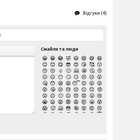
Відгуки (4)
Смайли та люди
😀
😁
😂
🤣
😃
😄
😅
😆
😉
😊
😋
😎
😍
😘
🥰
😗
😙
😚
☺️
🙂
🤗
🤩
🤔
🤨
😐
😑
😶
🙄
😏
😣
😥
😮
🤐
😯
😪
😫
😴
😌
😛
😜
😝
🤤
😒
😓
😔
😕
🙃
🤑
😲
☹️
🙁
😖
😞
😟
😤
😢
😭
😦
😧
😨
😩
🤯
😬
😰
😱
🥵
🥶
😳
🤪
😵
😡
😠
🤬
😷
🤒
🤕
🤢
🤮
🤧
😇
🤠
🥳
🥴
🥺
🤥
🤫
🤭
🧐
🤓
😈
👿
🤡
👹
👺
💀
☠️
👻
👾
🤖
💩
😺
😸
😹
👽