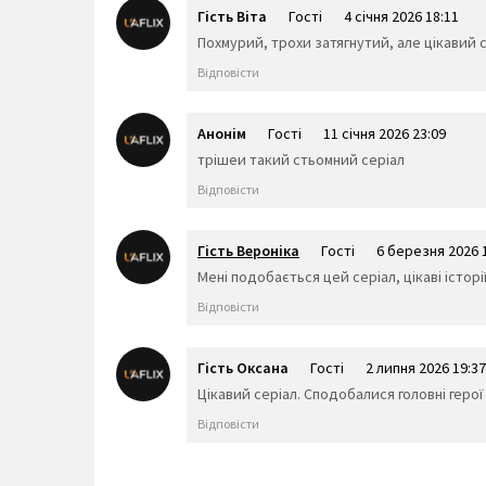
Гість Віта
Гості
4 січня 2026 18:11
Похмурий, трохи затягнутий, але цікавий 
Відповісти
Анонім
Гості
11 січня 2026 23:09
трішеи такий стьомний серіал
Відповісти
Гість Вероніка
Гості
6 березня 2026 
Мені подобається цей серіал, цікаві історії
Відповісти
Гість Оксана
Гості
2 липня 2026 19:37
Цікавий серіал. Сподобалися головні герої 
Відповісти