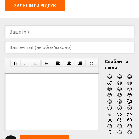
ЗАЛИШИТИ ВІДГУК
Смайли та
люди
😀
😁
😂
🤣
😃
😄
😅
😆
😉
😊
😋
😎
😍
😘
🥰
😗
😙
😚
☺️
🙂
🤗
🤩
🤔
🤨
😐
😑
😶
🙄
😏
😣
😥
😮
🤐