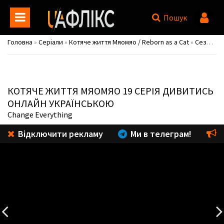
Пошук
Головна
»
Серіали
»
Котяче життя Мяомяо / Reborn as a Cat
»
Сезон 1
»
КОТЯЧЕ ЖИТТЯ МЯОМЯО
19 СЕРІЯ ДИВИТИСЬ
ОНЛАЙН УКРАЇНСЬКОЮ
Change Everything
Відключити рекламу
Ми в телеграм!