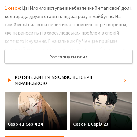
1 сезон
: Цзі Мяомяо вступає в небезпечний етап своєї долі,
коли зрада друзів ставить під загрозу її майбутнє. На
самій межі сил вона переживає таємниче перетворення,
яке переносить її з хаосу людських проблем в спокій
котячого існування. Її начальник Лу Ченцзе приймає
незвичайну гостю і створює для неї світ стабільності, в
Розгорнути опис
якому вона поступово відновлює втрачену довіру до
життя. Нові дні наповнюються тихими радощами, мякими
подушками і несподіваними спостереженнями за
КОТЯЧЕ ЖИТТЯ МЯОМЯО ВСІ СЕРІЇ
людиною, яка стає для неї опорою. Її сто днів проходять як
УКРАЇНСЬКОЮ
подорож до себе, наповнене теплом і невидимою магією.
Не забудьте розповісти друзям, де Ви дивились нову 19
серію серіалу Котяче життя Мяомяо українською мовою, у
хорошій hd якості та з українськими субтитрами!
Сезон 1 Серія 24
Сезон 1 Серія 23