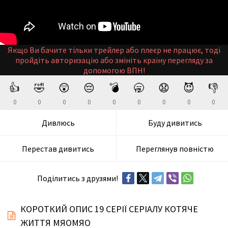
Якщо Ви бачите тільки трейлер або плеєр не працює, тоді
пройдіть авторизацію або змініть країну перегляду за
допомогою ВПН!
👍
🤣
😲
😔
💣
🥱
😧
😈
👎
0
0
0
0
0
0
0
0
0
Дивлюсь
Буду дивитись
Перестав дивитись
Переглянув повністю
Поділитись з друзями!
КОРОТКИЙ ОПИС 19 СЕРІЇ СЕРІАЛУ КОТЯЧЕ
ЖИТТЯ МЯОМЯО