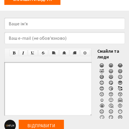
Смайли та
люди
😀
😁
😂
🤣
😃
😄
😅
😆
😉
😊
😋
😎
😍
😘
🥰
😗
😙
😚
☺️
🙂
🤗
🤩
🤔
🤨
😐
😑
😶
🙄
😏
😣
😥
😮
🤐
ВІДПРАВИТИ
😯
😪
😫