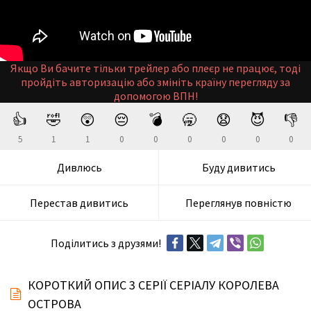
Якщо Ви бачите тільки трейлер або плеєр не працює, тоді
пройдіть авторизацію або змініть країну перегляду за
допомогою ВПН!
👍
🤣
😲
😔
💣
🥱
😧
😈
👎
5
1
1
0
0
0
0
0
0
Дивлюсь
Буду дивитись
Перестав дивитись
Переглянув повністю
Поділитись з друзями!
КОРОТКИЙ ОПИС 3 СЕРІЇ СЕРІАЛУ КОРОЛЕВА
ОСТРОВА