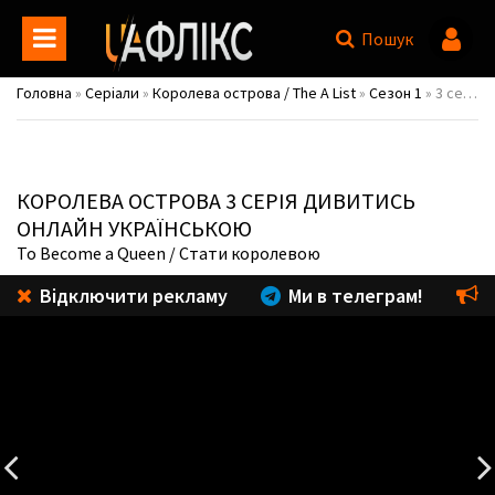
Пошук
Головна
»
Серіали
»
Королева острова / The A List
»
Сезон 1
» 3 серія
КОРОЛЕВА ОСТРОВА
3 СЕРІЯ ДИВИТИСЬ
ОНЛАЙН УКРАЇНСЬКОЮ
To Become a Queen
/ Стати королевою
Відключити рекламу
Ми в телеграм!