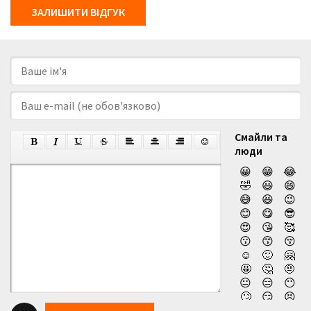
ЗАЛИШИТИ ВІДГУК
Смайли та
люди
😀
😁
😂
🤣
😃
😄
😅
😆
😉
😊
😋
😎
😍
😘
🥰
😗
😙
😚
☺️
🙂
🤗
🤩
🤔
🤨
😐
😑
😶
🙄
😏
😣
😥
😮
🤐