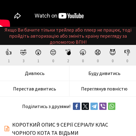
Якщо Ви бачите тільки трейлер або плеєр не працює, тоді
пройдіть авторизацію або змініть країну перегляду за
допомогою ВПН!
👍
🤣
😲
😔
💣
🥱
😧
😈
👎
1
3
1
0
2
0
0
0
0
Дивлюсь
Буду дивитись
Перестав дивитись
Переглянув повністю
Поділитись з друзями!
КОРОТКИЙ ОПИС 9 СЕРІЇ СЕРІАЛУ КЛАС
ЧОРНОГО КОТА ТА ВІДЬМИ