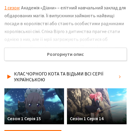
1 сезон
: Академія «Діани» – елітний навчальний заклад для
обдарованих магів. Її випускники займають найвищі
посади в королівстві або стають особистими радниками
королівської сімї. Спіка Вірго з дитинства прагне стати
однією з них, але її мрії загрожують розбитися об
реальність. Несподівано доля дарує їй зустріч з чорним
Розгорнути опис
котом, який володіє магічними силами. Не забудьте
розповісти друзям, де Ви дивились нову 9 серію серіалу
Клас чорного кота та відьми українською мовою, у
КЛАС ЧОРНОГО КОТА ТА ВІДЬМИ ВСІ СЕРІЇ
хорошій hd якості та з українськими субтитрами!
УКРАЇНСЬКОЮ
Сезон 1 Серія 15
Сезон 1 Серія 14