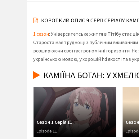
КОРОТКИЙ ОПИС 9 СЕРІЇ СЕРІАЛУ КАМІ
1 сезон
: Університетське життя в Тітібу стає ц
Староста має труднощі з публічним вживанням 
розширюючи свої гастрономічні горизонти. Не за
українською мовою, у хорошій hd якості та з у
КАМІЇНА БОТАН: У ХМЕЛ
Сезон 1 Серія 11
Сезон
Episode 11
Episod