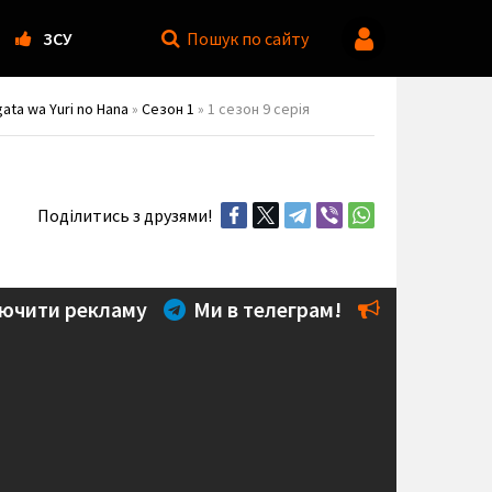
ЗСУ
Пошук
по сайту
gata wa Yuri no Hana
»
Сезон 1
» 1 сезон 9 серія
Поділитись з друзями!
ючити рекламу
Ми в телеграм!