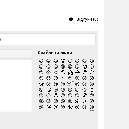
Відгуки (0)
Смайли та люди
😀
😁
😂
🤣
😃
😄
😅
😆
😉
😊
😋
😎
😍
😘
🥰
😗
😙
😚
☺️
🙂
🤗
🤩
🤔
🤨
😐
😑
😶
🙄
😏
😣
😥
😮
🤐
😯
😪
😫
😴
😌
😛
😜
😝
🤤
😒
😓
😔
😕
🙃
🤑
😲
☹️
🙁
😖
😞
😟
😤
😢
😭
😦
😧
😨
😩
🤯
😬
😰
😱
🥵
🥶
😳
🤪
😵
😡
😠
🤬
😷
🤒
🤕
🤢
🤮
🤧
😇
🤠
🥳
🥴
🥺
🤥
🤫
🤭
🧐
🤓
😈
👿
🤡
👹
👺
💀
☠️