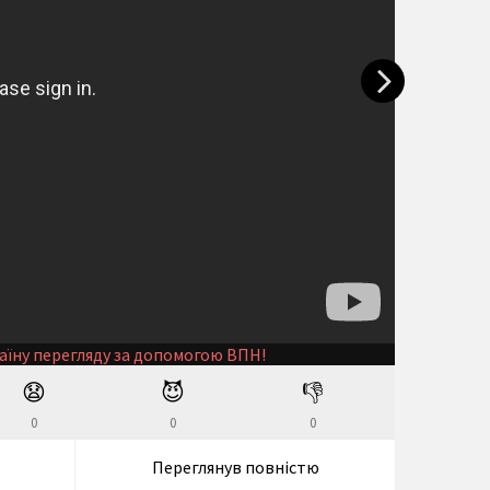
аїну перегляду за допомогою ВПН!
😧
😈
👎
0
0
0
Переглянув повністю