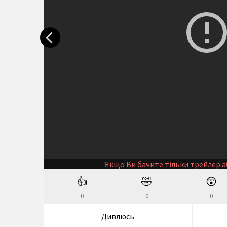
Якщо Ви бачите тільки трейлер а
👍
🤣
😲
0
0
0
Дивлюсь