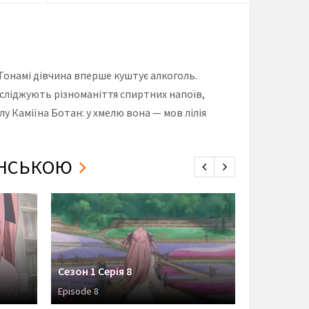
і Тонамі дівчина вперше куштує алкоголь.
сліджують різноманіття спиртних напоїв,
у Каміїна Ботан: у хмелю вона — мов лілія
АЇНСЬКОЮ
Сезон 1 Серія 8
Сезон 1 Се
Episode 8
Episode 7