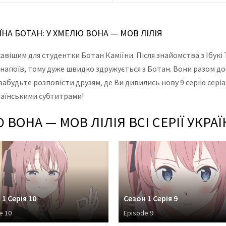
ЇНА БОТАН: У ХМЕЛЮ ВОНА — МОВ ЛІЛІЯ
ікавішим для студентки Ботан Каміїни. Після знайомства з Ібук
напоїв, тому дуже швидко здружується з Ботан. Вони разом до
будьте розповісти друзям, де Ви дивились нову 9 серію серіал
країнськими субтитрами!
Ю ВОНА — МОВ ЛІЛІЯ ВСІ СЕРІЇ УКР
 1 Серія 10
Сезон 1 Серія 9
e 10
Episode 9