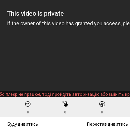
бо плеєр не працює, тоді пройдіть авторизацію або змініть кр
😔
💣
🥱
0
0
0
Буду дивитись
Перестав дивитись