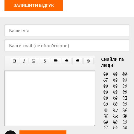
ЗАЛИШИТИ ВІДГУК
Смайли та
люди
😀
😁
😂
🤣
😃
😄
😅
😆
😉
😊
😋
😎
😍
😘
🥰
😗
😙
😚
☺️
🙂
🤗
🤩
🤔
🤨
😐
😑
😶
🙄
😏
😣
😥
😮
🤐