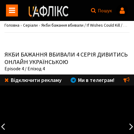
Пошук
Головна
»
Серіали
»
Якби бажання вбивали / If Wishes Could Kill / Girigo
ЯКБИ БАЖАННЯ ВБИВАЛИ
4 СЕРІЯ ДИВИТИСЬ
ОНЛАЙН УКРАЇНСЬКОЮ
Episode 4
/ Епізод 4
Відключити рекламу
Ми в телеграм!