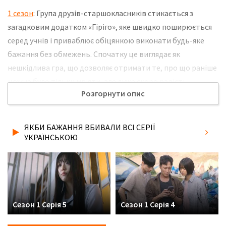
1 сезон
: Група друзів-старшокласників стикається з
загадковим додатком «Гіріго», яке швидко поширюється
серед учнів і приваблює обіцянкою виконати будь-яке
бажання без обмежень. Спочатку це виглядає як
нешкідлива гра, що дозволяє отримати те, про що раніше
можна було тільки мріяти, але дуже скоро радість
Розгорнути опис
змінюється страхом. Кожен запит запускає незворотний
процес, в якому за виконання мрії призначається
смертельна Розплата, виражена у вигляді зворотного
ЯКБИ БАЖАННЯ ВБИВАЛИ ВСІ СЕРІЇ
відліку часу. Звичайне шкільне життя перетворюється на
УКРАЇНСЬКОЮ
постійну напругу, де будь-яке рішення може стати
останнім. Не забудьте розповісти друзям, де Ви дивились
нову 4 серію серіалу Якби бажання вбивали українською
мовою, у хорошій hd якості та з українськими субтитрами!
Сезон 1 Серія 5
Сезон 1 Серія 4