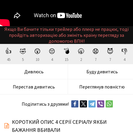
Якщо Ви бачите тільки трейлер або плеєр не працює, тоді
пройдіть авторизацію або змініть країну перегляду за
допомогою ВПН!
👍
🤣
😲
😔
💣
🥱
😧
😈
👎
45
5
10
4
15
2
7
7
4
Дивлюсь
Буду дивитись
Перестав дивитись
Переглянув повністю
Поділитись з друзями!
КОРОТКИЙ ОПИС 4 СЕРІЇ СЕРІАЛУ ЯКБИ
БАЖАННЯ ВБИВАЛИ