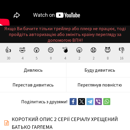
Якщо Ви бачите тільки трейлер або плеєр не працює, тоді
пройдіть авторизацію або змініть країну перегляду за
допомогою ВПН!
👍
🤣
😲
😔
💣
🥱
😧
😈
👎
30
4
5
0
4
2
2
8
16
Дивлюсь
Буду дивитись
Перестав дивитись
Переглянув повністю
Поділитись з друзями!
КОРОТКИЙ ОПИС 2 СЕРІЇ СЕРІАЛУ ХРЕЩЕНИЙ
БАТЬКО ГАРЛЕМА