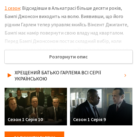
1 сезон
: Відсидівши в Алькатрасі більше десяти років,
Бампі Джонсон виходить на волю. Виявивши, що його
рідним Гарлем тепер управляє якийсь Вінсент Джиганте,
Бампі має намір повернути свою владу над кварталом.
Перед Бампі Джонсоном постає складний вибір, коли
лідер за права афроамериканців Малкольм Ікс пропонує
Розгорнути опис
укласти угоду. Джонсон повинен вирішити, який бік
прийняти в війні, що назріває. Не забудьте розповісти
ХРЕЩЕНИЙ БАТЬКО ГАРЛЕМА ВСІ СЕРІЇ
друзям, де Ви дивились нову 2 серію серіалу Хрещений
УКРАЇНСЬКОЮ
батько Гарлема українською мовою, у хорошій hd якості
та з українськими субтитрами!
Сезон 1 Серія 10
Сезон 1 Серія 9