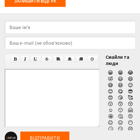
ЗАЛИШИТИ ВІДГУК
Смайли та
люди
😀
😁
😂
🤣
😃
😄
😅
😆
😉
😊
😋
😎
😍
😘
🥰
😗
😙
😚
☺️
🙂
🤗
🤩
🤔
🤨
😐
😑
😶
🙄
😏
😣
😥
😮
🤐
ВІДПРАВИТИ