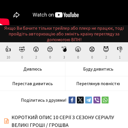
Якщо Ви бачите тільки трейлер або плеєр не працює, тоді
пройдіть авторизацію або змініть країну перегляду за
допомогою ВПН!
👍
🤣
😲
😔
💣
🥱
😧
😈
👎
10
0
2
0
3
0
0
2
1
Дивлюсь
Буду дивитись
Перестав дивитись
Переглянув повністю
Поділитись з друзями!
КОРОТКИЙ ОПИС 10 СЕРІЇ 3 СЕЗОНУ СЕРІАЛУ
ВЕЛИКІ ГРОШІ / ГРОШВА