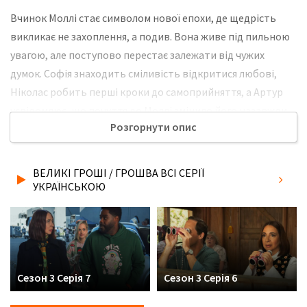
Вчинок Моллі стає символом нової епохи, де щедрість
викликає не захоплення, а подив. Вона живе під пильною
увагою, але поступово перестає залежати від чужих
думок. Софія знаходить сміливість відкритися любові,
Ніколас робить перші кроки до самоприйняття, а Артур
усвідомлює, що почуття до Моллі змінило його назавжди.
Розгорнути опис
Їхні долі перетворюються на хроніку Спокути, написану на
межі надії і втрати. І в цій хроніці Моллі знаходить свою
відповідь – як прожити життя, не ховаючись за грошима і
ВЕЛИКІ ГРОШІ / ГРОШВА ВСІ СЕРІЇ
страхом. Не забудьте розповісти друзям, де Ви дивились
УКРАЇНСЬКОЮ
нову 10 серію 3 сезону серіалу Великі гроші / Грошва
українською мовою, у хорошій hd якості та з українськими
субтитрами!
Сезон 3 Серія 7
Сезон 3 Серія 6