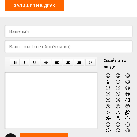
ЗАЛИШИТИ ВІДГУК
Смайли та
люди
😀
😁
😂
🤣
😃
😄
😅
😆
😉
😊
😋
😎
😍
😘
🥰
😗
😙
😚
☺️
🙂
🤗
🤩
🤔
🤨
😐
😑
😶
🙄
😏
😣
😥
😮
🤐