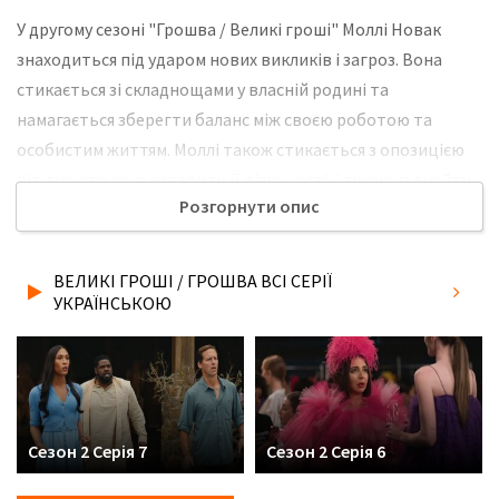
У другому сезоні "Грошва / Великі гроші" Моллі Новак
знаходиться під ударом нових викликів і загроз. Вона
стикається зі складнощами у власній родині та
намагається зберегти баланс між своєю роботою та
особистим життям. Моллі також стикається з опозицією
від тих, хто хоче завадити її діяльності, і змушена знайти
Розгорнути опис
нові шляхи подолання перешкод. Новий сезон також
розкривається злочинними маніпуляціями та корупцією в
її благодійному фонді, що змушує Моллі ризикувати своїм
ВЕЛИКІ ГРОШІ / ГРОШВА ВСІ СЕРІЇ
життям і кар'єрою, щоб виявити правду і принести
УКРАЇНСЬКОЮ
відповідальність винуватцям. Вона стає символом
боротьби за справедливість і рівність, готова вести
свою боротьбу до кінця, попри всі труднощі. Цей сезон
обіцяє бути напруженим і емоційно зарядженим, де Моллі
Новак покаже свою силу і визначність у важливій
Сезон 2 Серія 7
Сезон 2 Серія 6
боротьбі за справедливість та гідність. Не забудьте